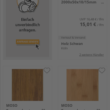
2000x50x10/15mm
Breitlamelle Matt
UVP
16,48 €
/ lfm
15,01 €
/ lfm
Verkauf & Versand
Holz Schwan
Köln
2 weitere Händler
MOSO
MOSO