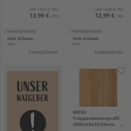
Matt
UVP
17,51 €
/ lfm
UVP
14,42 €
/ lfm
13,99 €
12,99 €
/ lfm
/ lfm
Verkauf & Versand
Verkauf & Versand
Holz Schwan
Holz Schwan
Köln
Köln
2 weitere Händler
2 weitere Händler
MOSO
Treppenkantenprofil
2000x55x15/20mm
Hochkantl. Matt