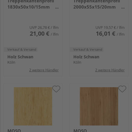
Treppenkantenprofil
Treppenkantenprofil
1830x50x10/15mm
2000x55x15/20mm
Density Matt
Breitlamelle Matt
UVP
26,78 €
/ lfm
UVP
19,57 €
/ lfm
21,00 €
16,01 €
/ lfm
/ lfm
Verkauf & Versand
Verkauf & Versand
Holz Schwan
Holz Schwan
Köln
Köln
2 weitere Händler
2 weitere Händler
MOSO
MOSO