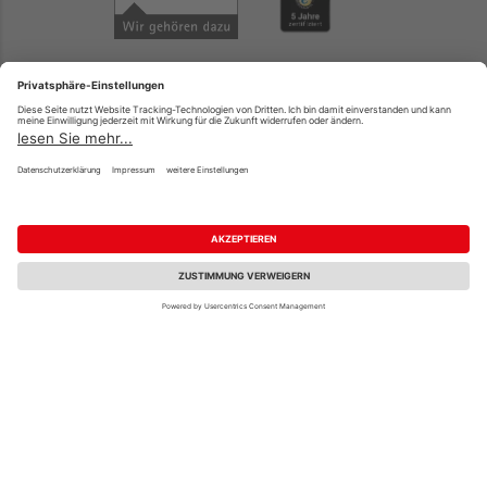
Unsere Standorte
Kontakt & Anfahrt Simmerath
Kontakt & Anfahrt Gießen
Kontakt & Anfahrt Weroth
Kontakt & Anfahrt Köln
Zahlungsarten
Top-Produkte &
Fachberatung
PayPal
Terrassendielen
Onlineüberweisung
Holz und Baustoffe
Kreditkarte
Parkett
Rechnung*