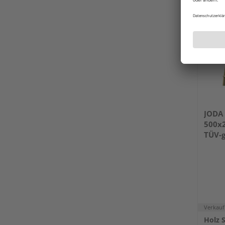
JODA 
500x
TÜV-g
Verkauf
Holz 