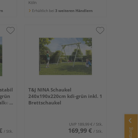
Köln
rn
Erhältlich bei
3 weiteren Händlern
stabil
T&J NINA Schaukel
grün
240x190x220cm kdi-grün inkl. 1
alken
Brettschaukel
UVP
189,99 €
/ Stk.
€
169,99 €
/ Stk.
/ Stk.