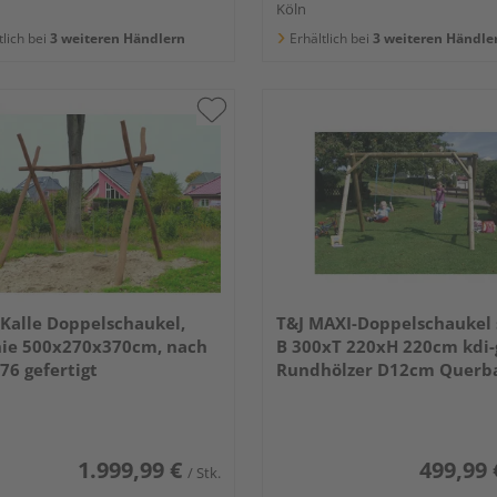
Köln
tlich bei
3 weiteren Händlern
Erhältlich bei
3 weiteren Händle
Kalle Doppelschaukel,
T&J MAXI-Doppelschaukel 
nie 500x270x370cm, nach
B 300xT 220xH 220cm kdi-
76 gefertigt
Rundhölzer D12cm Querb
D14cm
1.999,99 €
499,99 
/ Stk.