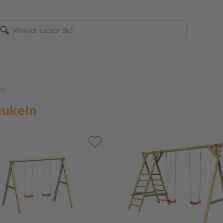
ln
aukeln