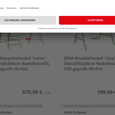
Doppelschaukel "Lotta"
JODA Einzelschaukel "Lina
248x304cm Nadelholz KDI,
250x205x226cm Nadelholz
eprüft VE=004
TÜV-geprüft VE=010
679,99 €
199,99 
/ Stk.
 & Versand
durch Ihren Händler
Verkauf & Versand
durch Ihren Händl
Schwan
Holz Schwan