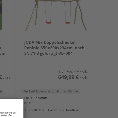
JODA Mia Doppelschaukel,
s
Robinie 350x200x234cm, nach
4cm
EN 71-3 gefertigt VE=004
UVP
699,99 €
/ Stk.
€
649,99 €
/ Stk.
/ Stk.
er
Verkauf & Versand
durch Ihren Händler
Holz Schwan
Köln
rn
Erhältlich bei
3 weiteren Händlern