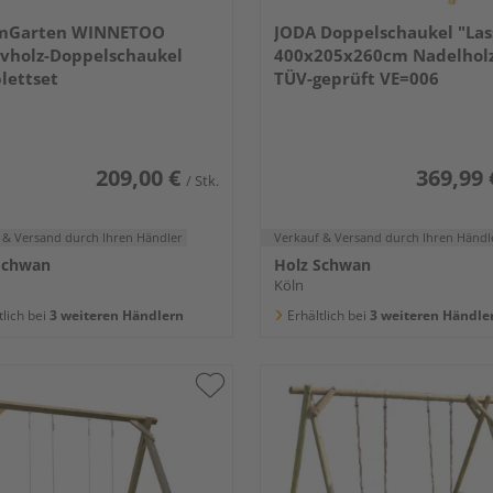
mGarten WINNETOO
JODA Doppelschaukel "Las
vholz-Doppelschaukel
400x205x260cm Nadelholz
lettset
TÜV-geprüft VE=006
209,00 €
369,99 
/ Stk.
 & Versand
durch Ihren Händler
Verkauf & Versand
durch Ihren Händl
Schwan
Holz Schwan
Köln
tlich bei
3 weiteren Händlern
Erhältlich bei
3 weiteren Händle