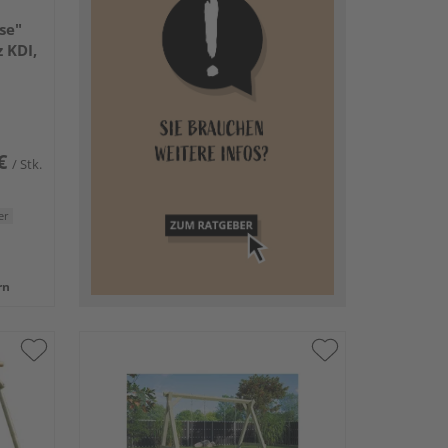
se"
 KDI,
€
/ Stk.
er
rn