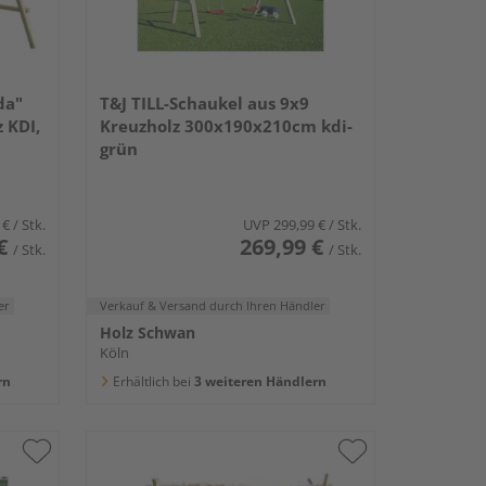
da"
T&J TILL-Schaukel aus 9x9
 KDI,
Kreuzholz 300x190x210cm kdi-
grün
 €
/ Stk.
UVP
299,99 €
/ Stk.
€
269,99 €
/ Stk.
/ Stk.
er
Verkauf & Versand
durch Ihren Händler
Holz Schwan
Köln
rn
Erhältlich bei
3 weiteren Händlern