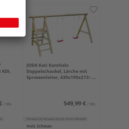
"
JODA Kati Kantholz-
 KDI,
Doppelschaukel, Lärche mit
Sprossenleiter, 430x190x213cm
VE=004
€
549,99 €
/ Stk.
/ Stk.
er
Verkauf & Versand
durch Ihren Händler
Holz Schwan