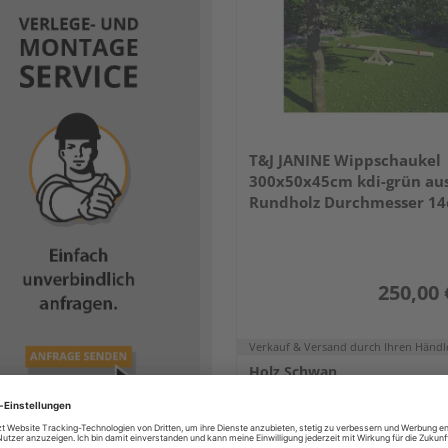
T&J JANINE Wippschaukel
300x50x45cm kdi-grün au
Rundholz Durchmesser 1
250,00 
Verkauf & Versand
durch Ihren Händl
Holz Schwan
Köln
Erhältlich bei
3 weiteren Händle