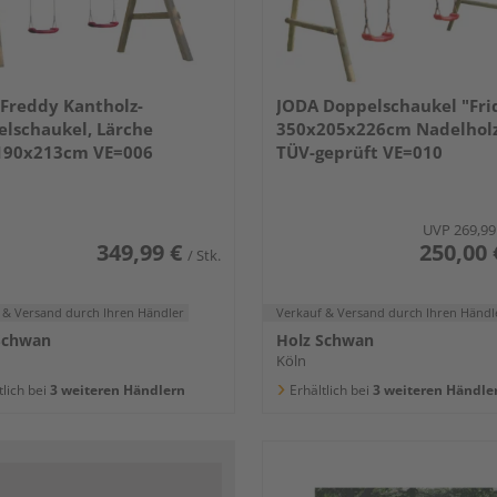
Freddy Kantholz-
JODA Doppelschaukel "Fri
lschaukel, Lärche
350x205x226cm Nadelholz
190x213cm VE=006
TÜV-geprüft VE=010
UVP
269,99
349,99 €
250,00 
/ Stk.
 & Versand
durch Ihren Händler
Verkauf & Versand
durch Ihren Händl
Schwan
Holz Schwan
Köln
tlich bei
3 weiteren Händlern
Erhältlich bei
3 weiteren Händle