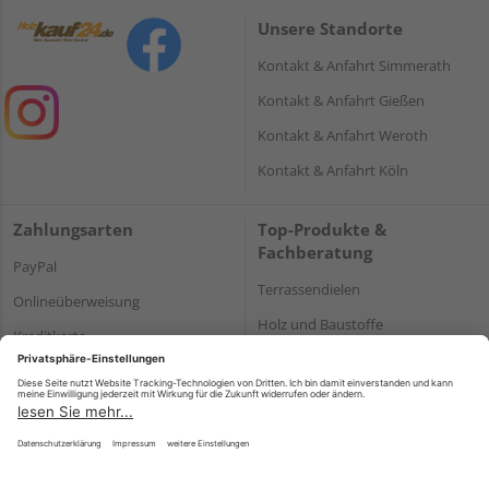
Unsere Standorte
Kontakt & Anfahrt Simmerath
Kontakt & Anfahrt Gießen
Kontakt & Anfahrt Weroth
Kontakt & Anfahrt Köln
Zahlungsarten
Top-Produkte &
Fachberatung
PayPal
Terrassendielen
Onlineüberweisung
Holz und Baustoffe
Kreditkarte
Parkett
Rechnung*
*Bonität vorausgesetzt