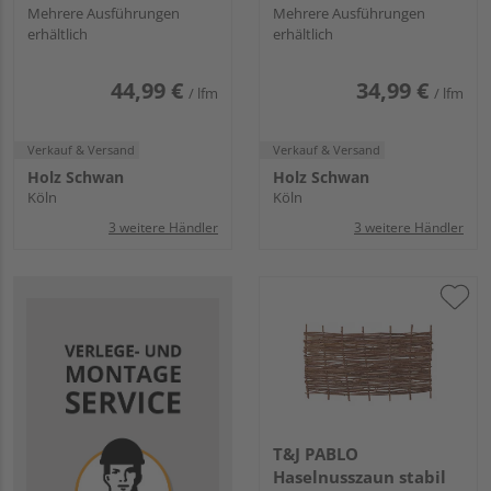
Rollenlänge 5 m
Mehrere Ausführungen
Rollenlänge 5 m
Mehrere Ausführungen
erhältlich
erhältlich
44,99 €
34,99 €
/ lfm
/ lfm
Verkauf & Versand
Verkauf & Versand
Holz Schwan
Holz Schwan
Köln
Köln
3 weitere Händler
3 weitere Händler
T&J PABLO
Haselnusszaun stabil