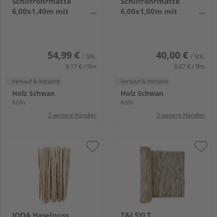
Schilfrohrmatte
Schilfrohrmatte
6,00x1,40m mit
6,00x1,00m mit
verzinktem Draht
verzinktem Draht
54,99 €
40,00 €
/ Stk.
/ Stk.
9,17 € / lfm
6,67 € / lfm
Verkauf & Versand
Verkauf & Versand
Holz Schwan
Holz Schwan
Köln
Köln
3 weitere Händler
3 weitere Händler
JODA Haselnuss
T&J SYLT