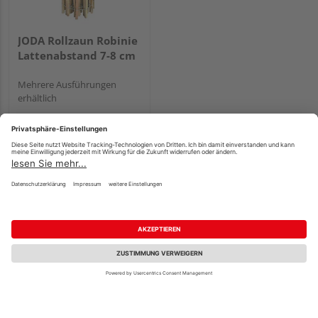
JODA Rollzaun Robinie
Lattenabstand 7-8 cm
Mehrere Ausführungen
erhältlich
26,99 €
/ lfm
Verkauf & Versand
Holz Schwan
Köln
3 weitere Händler
Unsere Zertifizierungen und Partner