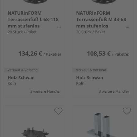
NATURinFORM
NATURinFORM
Terrassenfuß L 68-118
Terrassenfuß M 43-68
mm stufenlos
mm stufenlos
verstellbar,
20 Stück / Paket
verstellbar,
20 Stück / Paket
selbstnivellierend,
selbstnivellierend,
135x118mm
135x68mm
134,26 €
108,53 €
/ Paket(e)
/ Paket(e)
Verkauf & Versand
Verkauf & Versand
Holz Schwan
Holz Schwan
Köln
Köln
3 weitere Händler
3 weitere Händler