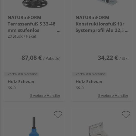
NATURinFORM
NATURinFORM
Terrassenfuß S 33-48
Konstruktionsfuß für
mm stufenlos
Systemprofil Alu 22,5
verstellbar,
20 Stück / Paket
80x23x54mm, verzinkt
selbstnivellierend,
135x48mm
87,08 €
34,22 €
/ Paket(e)
/ Stk.
Verkauf & Versand
Verkauf & Versand
Holz Schwan
Holz Schwan
Köln
Köln
3 weitere Händler
3 weitere Händler