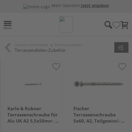
Mein Standort:
Jetzt angeben
Garten und Freizeit
Terrassendielen
Terrassendielen-Zubehör
Karle & Rubner
Fischer
Terrassenschraube für
Terrassenschraube
Alu UK A2 5,5x50mm
5x60, A2, Teilgewinde,
100 Stück
Senkkopf mit