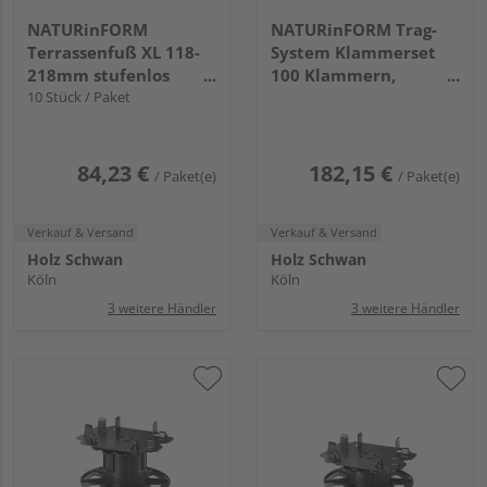
NATURinFORM
NATURinFORM Trag-
Terrassenfuß XL 118-
System Klammerset
218mm stufenlos
100 Klammern,
verstellbar,
10 Stück / Paket
Schrauben, Bit und
selbstnivellierend,
Verlegehilfe
135x218mm
84,23 €
182,15 €
/ Paket(e)
/ Paket(e)
Verkauf & Versand
Verkauf & Versand
Holz Schwan
Holz Schwan
Köln
Köln
3 weitere Händler
3 weitere Händler