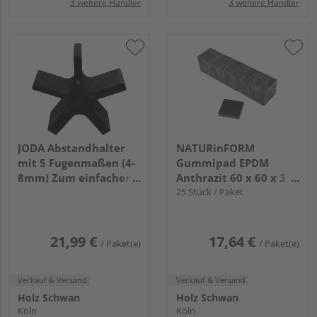
3 weitere Händler
3 weitere Händler
JODA Abstandhalter
NATURinFORM
mit 5 Fugenmaßen (4-
Gummipad EPDM
8mm) Zum einfachen
Anthrazit 60 x 60 x 3
Verlegen von Dielen, 4
mm
25 Stück / Paket
St. VE=010
21,99 €
17,64 €
/ Paket(e)
/ Paket(e)
Verkauf & Versand
Verkauf & Versand
Holz Schwan
Holz Schwan
Köln
Köln