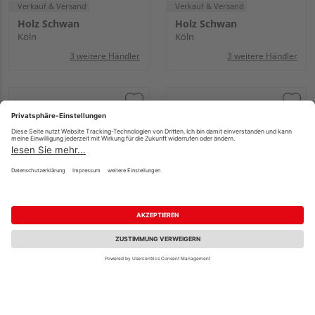
Verkauf & Versand
Verkauf & Versand
Holz Schwan
Holz Schwan
Köln
Köln
3 weitere Händler
3 weitere Händler
JODA Terrassen-
NATURinFORM
Stellfuß XXL
Fugenprofilschlauch
Höhenausgleich: 170 -
bündig Ø18,5mm, 50m
270mm VE=018
auf Rolle
Fachberatung
UVP
5,11 €
/ lfm
9,48 €
4,86 €
/ Stk.
/ lfm