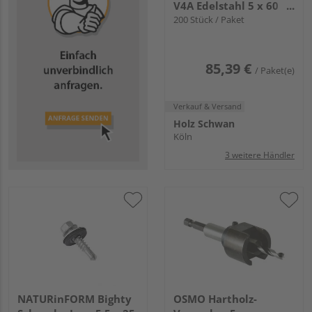
V4A Edelstahl 5 x 60
mm
200 Stück / Paket
85,39 €
/ Paket(e)
Verkauf & Versand
Holz Schwan
Köln
3 weitere Händler
NATURinFORM Bighty
OSMO Hartholz-