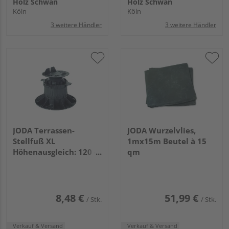
Holz Schwan
Holz Schwan
Köln
Köln
3 weitere Händler
3 weitere Händler
JODA Terrassen-
JODA Wurzelvlies,
Stellfuß XL
1mx15m Beutel à 15
Höhenausgleich: 120 -
qm
170mm VE=024
8,48 €
51,99 €
/ Stk.
/ Stk.
Verkauf & Versand
Verkauf & Versand