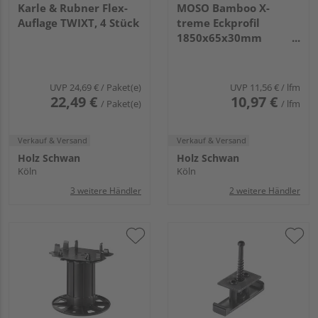
Karle & Rubner Flex-
MOSO Bamboo X-
Auflage TWIXT, 4 Stück
treme Eckprofil
1850x65x30mm
Density Geölt Woca
Teak seitl. genutet
UVP
24,69 €
/ Paket(e)
UVP
11,56 €
/ lfm
22,49 €
10,97 €
/ Paket(e)
/ lfm
Verkauf & Versand
Verkauf & Versand
Holz Schwan
Holz Schwan
Köln
Köln
3 weitere Händler
2 weitere Händler