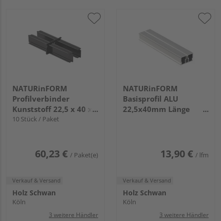
NATURinFORM
NATURinFORM
Profilverbinder
Basisprofil ALU
Kunststoff 22,5 x 40 x
22,5x40mm Länge
120 mm
10 Stück / Paket
4,00m
60,23 €
13,90 €
/ Paket(e)
/ lfm
Verkauf & Versand
Verkauf & Versand
Holz Schwan
Holz Schwan
Köln
Köln
3 weitere Händler
3 weitere Händler