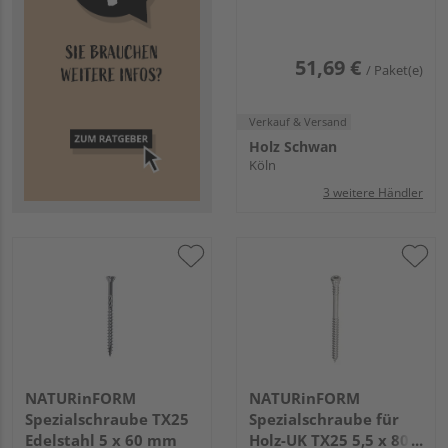
Innenstern TX (200
Stück/Pack)
51,69 €
/ Paket(e)
Verkauf & Versand
Holz Schwan
Köln
3 weitere Händler
NATURinFORM
NATURinFORM
Spezialschraube TX25
Spezialschraube für
Edelstahl 5 x 60 mm
Holz-UK TX25 5,5 x 80