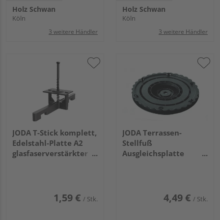
Holz Schwan
Holz Schwan
Köln
Köln
3 weitere Händler
3 weitere Händler
JODA T-Stick komplett,
JODA Terrassen-
Edelstahl-Platte A2
Stellfuß
glasfaserverstärkter
Ausgleichsplatte
Kunststoff
Gefälleausgleich bis zu
7% (entspr. 4°) VE=020
1,59 €
4,49 €
/ Stk.
/ Stk.