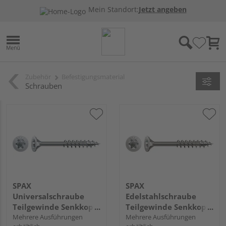
Mein Standort:
Jetzt angeben
Zubehör
Befestigungsmaterial
Schrauben
SPAX
SPAX
Universalschraube
Edelstahlschraube
Teilgewinde Senkkopf
Teilgewinde Senkkopf
T-STAR plus T20 4CUT
Mehrere Ausführungen
T-STAR plus T20 4CUT
Mehrere Ausführungen