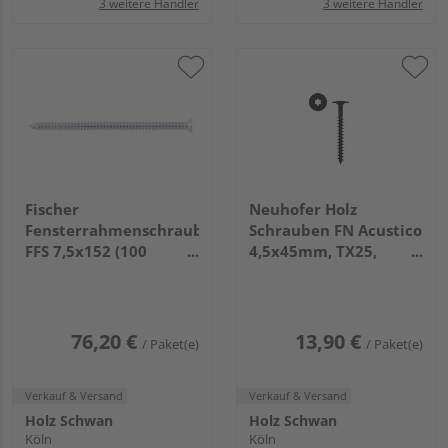
3 weitere Händler
3 weitere Händler
Fischer
Neuhofer Holz
Fensterrahmenschraube
Schrauben FN Acustico
FFS 7,5x152 (100
4,5x45mm, TX25,
Stück/Pack)
Schwarz (RAL9011),
1VE=50 stk im Karton
76,20 €
13,90 €
/ Paket(e)
/ Paket(e)
Verkauf & Versand
Verkauf & Versand
Holz Schwan
Holz Schwan
Köln
Köln