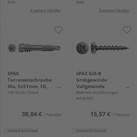
Köln
Köln
3 weitere Händler
3 weitere Händler
SPAX
SPAX GIX-B
Terrassenschraube
Grobgewinde
Alu, 5x51mm, FG,
Vollgewinde
Zylinderk., T-STAR plus
100 Stück / Paket
Trompetenkopf
Mehrere Ausführungen
erhältlich
T25, Bohrspitze,
Kreuzschlitz H2
Edelstahl rostfrei A2
Nadelspitze
FH
Phosphatiert schwarz
38,84 €
15,57 €
/ Paket(e)
/ Paket(e)
FH
Verkauf & Versand
Verkauf & Versand