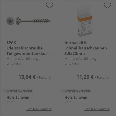
SPAX
fermacell®
Edelstahlschraube
Schnellbauschrauben
Teilgewinde Senkkopf
3,9x22mm
T-STAR plus T15 4CUT
Mehrere Ausführungen
Mehrere Ausführungen
erhältlich
erhältlich
Edelstahl rostfrei A2
FH
13,64 €
11,20 €
/ Paket(e)
/ Paket(e)
Verkauf & Versand
Verkauf & Versand
Holz Schwan
Holz Schwan
Köln
Köln
3 weitere Händler
3 weitere Händler