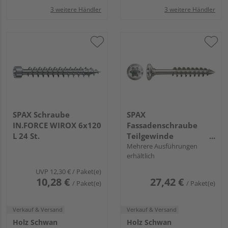
3 weitere Händler
3 weitere Händler
SPAX Schraube
SPAX
IN.FORCE WIROX 6x120
Fassadenschraube
L 24 St.
Teilgewinde
Linsensenkkopf T-STAR
Mehrere Ausführungen
erhältlich
plus T20 CUT-Spitze
Edelstahl rostfrei A2
UVP
12,30 €
/ Paket(e)
FH
10,28 €
27,42 €
/ Paket(e)
/ Paket(e)
Verkauf & Versand
Verkauf & Versand
Holz Schwan
Holz Schwan