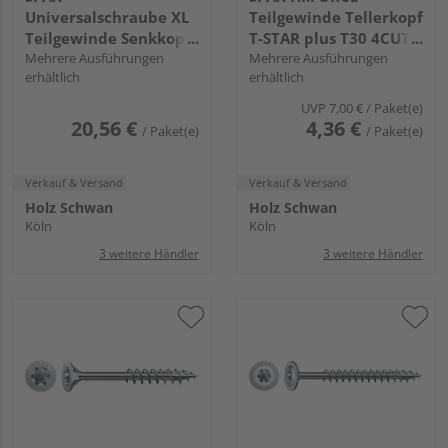
Universalschraube XL
Teilgewinde Tellerkopf
Teilgewinde Senkkopf
T-STAR plus T30 4CUT
T-STAR plus T20 4CUT
Mehrere Ausführungen
WIROX
Mehrere Ausführungen
erhältlich
erhältlich
WIROX
UVP
7,00 €
/ Paket(e)
20,56 €
4,36 €
/ Paket(e)
/ Paket(e)
Verkauf & Versand
Verkauf & Versand
Holz Schwan
Holz Schwan
Köln
Köln
3 weitere Händler
3 weitere Händler