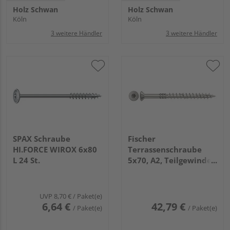
Holz Schwan
Holz Schwan
Köln
Köln
3 weitere Händler
3 weitere Händler
SPAX Schraube
Fischer
HI.FORCE WIROX 6x80
Terrassenschraube
L 24 St.
5x70, A2, Teilgewinde,
Senkkopf mit
Innenstern TX (100
Stück/Pack)
UVP
8,70 €
/ Paket(e)
6,64 €
42,79 €
/ Paket(e)
/ Paket(e)