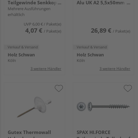
Teilgewinde Senkkopf
Alu UK A2 5,5x50mm
T-STAR plus T30 4CUT
Mehrere Ausführungen
100 Stück
erhältlich
WIROX
UVP
6,00 €
/ Paket(e)
4,07 €
26,89 €
/ Paket(e)
/ Paket(e)
Verkauf & Versand
Verkauf & Versand
Holz Schwan
Holz Schwan
Köln
Köln
3 weitere Händler
3 weitere Händler
Gutex Thermowall
SPAX HI.FORCE