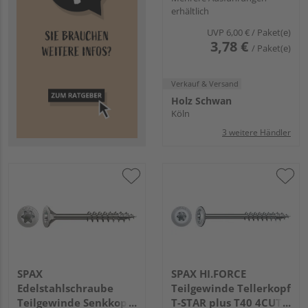
erhältlich
WIROX
UVP
6,00 €
/ Paket(e)
3,78 €
/ Paket(e)
Verkauf & Versand
Holz Schwan
Köln
3 weitere Händler
SPAX
SPAX HI.FORCE
Edelstahlschraube
Teilgewinde Tellerkopf
Teilgewinde Senkkopf
T-STAR plus T40 4CUT