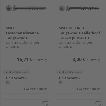
SPAX
SPAX HI.FORCE
Fassadenschraube
Teilgewinde Tellerkopf
Teilgewinde
T-STAR plus 4CUT
Linsensenkkopf extra
Mehrere Ausführungen
WIROX
Mehrere Ausführungen
erhältlich
erhältlich
klein T-STAR plus T15
CUT-Spitze Edelstahl
rostfrei A2 FH
16,71 €
8,00 €
/ Paket(e)
/ Paket(e)
Verkauf & Versand
Verkauf & Versand
Holz Schwan
Holz Schwan
Köln
Köln
3 weitere Händler
3 weitere Händler