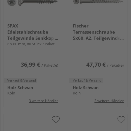
SPAX
Fischer
Edelstahlschraube
Terrassenschraube
Teilgewinde Senkkopf
5x60, A2, Teilgewinde,
T-STAR plus T30 4CUT
6 x 80 mm, 80 Stück / Paket
Senkkopf mit
Edelstahl rostfrei A2
Innenstern TX (150
Stück/Pack)
36,99 €
47,70 €
/ Paket(e)
/ Paket(e)
Verkauf & Versand
Verkauf & Versand
Holz Schwan
Holz Schwan
Köln
Köln
3 weitere Händler
3 weitere Händler