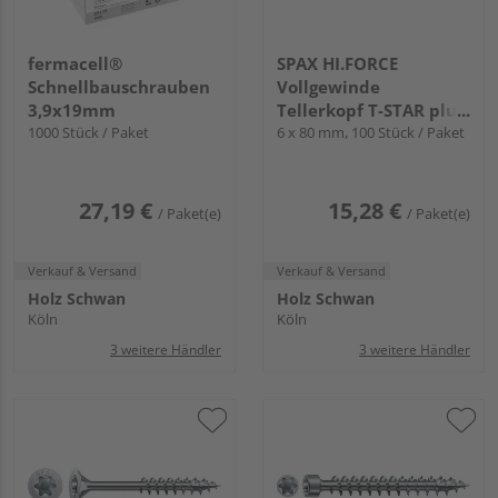
fermacell®
SPAX HI.FORCE
Schnellbauschrauben
Vollgewinde
3,9x19mm
Tellerkopf T-STAR plus
1000 Stück / Paket
T30 4CUT WIROX FH
6 x 80 mm, 100 Stück / Paket
27,19 €
15,28 €
/ Paket(e)
/ Paket(e)
Verkauf & Versand
Verkauf & Versand
Holz Schwan
Holz Schwan
Köln
Köln
3 weitere Händler
3 weitere Händler