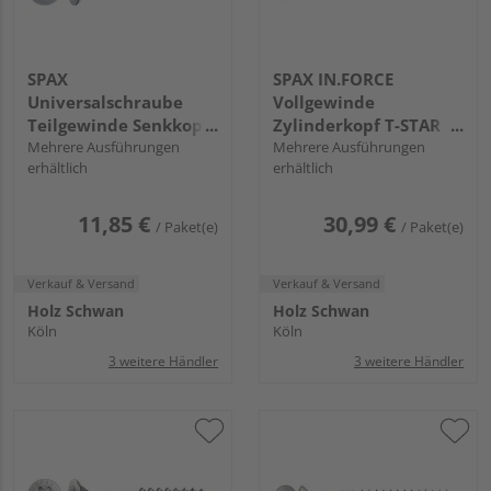
SPAX
SPAX IN.FORCE
Universalschraube
Vollgewinde
Teilgewinde Senkkopf
Zylinderkopf T-STAR
T-STAR plus T20 4CUT
Mehrere Ausführungen
plus T30 4CUT WIROX
Mehrere Ausführungen
erhältlich
erhältlich
WIROX FH
FH
11,85 €
30,99 €
/ Paket(e)
/ Paket(e)
Verkauf & Versand
Verkauf & Versand
Holz Schwan
Holz Schwan
Köln
Köln
3 weitere Händler
3 weitere Händler