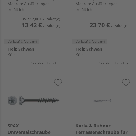
T-STAR plus T20 4CUT
Mehrere Ausführungen
WIROX FH
Mehrere Ausführungen
erhältlich
erhältlich
Edelstahl rostfrei A2
UVP
17,00 €
/ Paket(e)
13,42 €
23,70 €
/ Paket(e)
/ Paket(e)
Verkauf & Versand
Verkauf & Versand
Holz Schwan
Holz Schwan
Köln
Köln
3 weitere Händler
3 weitere Händler
SPAX
Karle & Rubner
Universalschraube
Terrassenschraube für