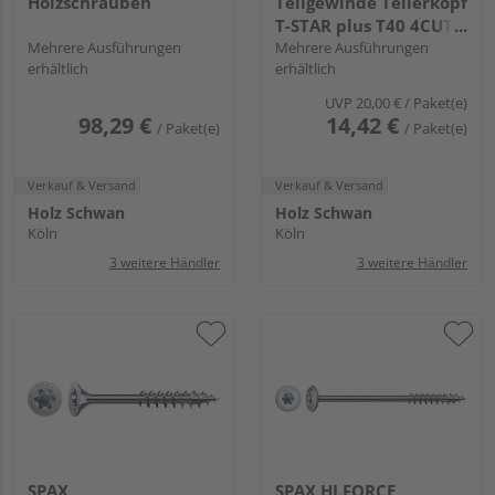
Holzschrauben
Teilgewinde Tellerkopf
T-STAR plus T40 4CUT
Mehrere Ausführungen
WIROX - Großpack
Mehrere Ausführungen
erhältlich
erhältlich
UVP
20,00 €
/ Paket(e)
98,29 €
14,42 €
/ Paket(e)
/ Paket(e)
Verkauf & Versand
Verkauf & Versand
Holz Schwan
Holz Schwan
Köln
Köln
3 weitere Händler
3 weitere Händler
SPAX
SPAX HI.FORCE