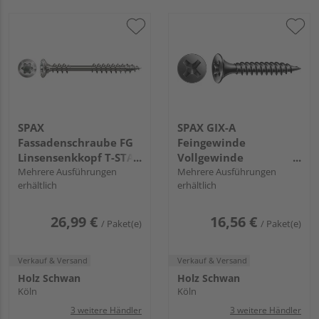
SPAX
SPAX GIX-A
Fassadenschraube FG
Feingewinde
Linsensenkkopf T-STAR
Vollgewinde
plus T20 4CUT
Mehrere Ausführungen
Trompetenkopf
Mehrere Ausführungen
erhältlich
erhältlich
Edelstahl rostfrei A2
Kreuzschlitz H2
FH
Nadelspitze
Phosphatiert schwarz
26,99 €
16,56 €
/ Paket(e)
/ Paket(e)
FH
Verkauf & Versand
Verkauf & Versand
Holz Schwan
Holz Schwan
Köln
Köln
3 weitere Händler
3 weitere Händler