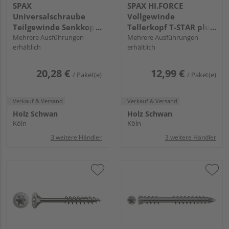
SPAX
SPAX HI.FORCE
Universalschraube
Vollgewinde
Teilgewinde Senkkopf
Tellerkopf T-STAR plus
T-STAR plus T30 4CUT
Mehrere Ausführungen
T40 4CUT WIROX FH
Mehrere Ausführungen
erhältlich
erhältlich
WIROX FH
20,28 €
12,99 €
/ Paket(e)
/ Paket(e)
Verkauf & Versand
Verkauf & Versand
Holz Schwan
Holz Schwan
Köln
Köln
3 weitere Händler
3 weitere Händler