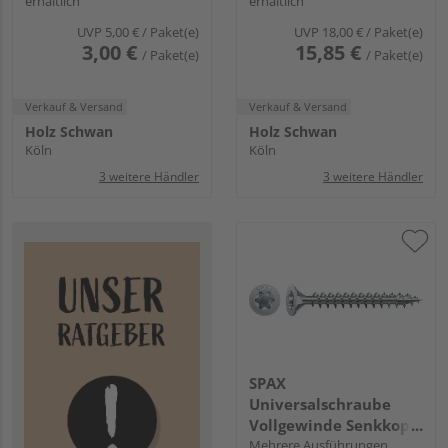
erhältlich
erhältlich
WIROX
Edelstahl rostfrei A2
FH
UVP
5,00 €
/ Paket(e)
UVP
18,00 €
/ Paket(e)
3,00 €
15,85 €
/ Paket(e)
/ Paket(e)
Verkauf & Versand
Verkauf & Versand
Holz Schwan
Holz Schwan
Köln
Köln
3 weitere Händler
3 weitere Händler
SPAX
Universalschraube
Vollgewinde Senkkopf
T-STAR plus T20 4CUT
Mehrere Ausführungen