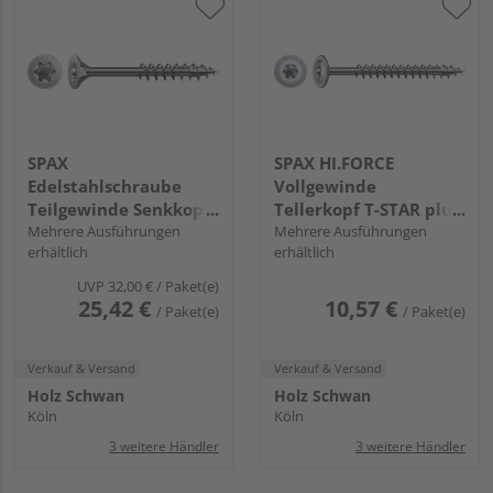
SPAX
SPAX HI.FORCE
Edelstahlschraube
Vollgewinde
Teilgewinde Senkkopf
Tellerkopf T-STAR plus
T-STAR plus T30 4CUT
Mehrere Ausführungen
T40 4CUT WIROX -
Mehrere Ausführungen
erhältlich
erhältlich
Edelstahl rostfrei A2
Großpack
FH
UVP
32,00 €
/ Paket(e)
25,42 €
10,57 €
/ Paket(e)
/ Paket(e)
Verkauf & Versand
Verkauf & Versand
Holz Schwan
Holz Schwan
Köln
Köln
3 weitere Händler
3 weitere Händler