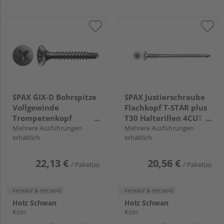
SPAX GIX-D Bohrspitze
SPAX Justierschraube
Vollgewinde
Flachkopf T-STAR plus
Trompetenkopf
T30 Halterillen 4CUT
Kreuzschlitz H2
Mehrere Ausführungen
WIROX FH
Mehrere Ausführungen
erhältlich
erhältlich
Bohrspitze
Phosphatiert schwarz
FH
22,13 €
20,56 €
/ Paket(e)
/ Paket(e)
Verkauf & Versand
Verkauf & Versand
Holz Schwan
Holz Schwan
Köln
Köln