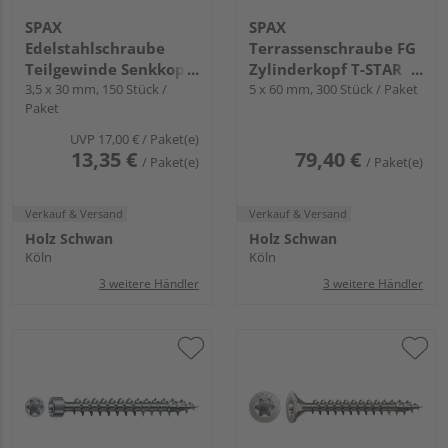
SPAX
SPAX
Edelstahlschraube
Terrassenschraube FG
Teilgewinde Senkkopf
Zylinderkopf T-STAR
T-STAR plus T15 4CUT
3,5 x 30 mm, 150 Stück /
plus T25 CUT-Spitze
5 x 60 mm, 300 Stück / Paket
Paket
Edelstahl rostfrei A2
Edelstahl rostfrei A2
UVP
17,00 €
/ Paket(e)
13,35 €
79,40 €
/ Paket(e)
/ Paket(e)
Verkauf & Versand
Verkauf & Versand
Holz Schwan
Holz Schwan
Köln
Köln
3 weitere Händler
3 weitere Händler