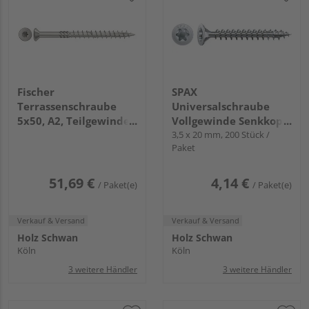
Fischer
SPAX
Terrassenschraube
Universalschraube
5x50, A2, Teilgewinde,
Vollgewinde Senkkopf
Senkkopf mit
T-STAR plus T20 4CUT
3,5 x 20 mm, 200 Stück /
Paket
Innenstern TX (200
WIROX FH
Stück/Pack)
51,69 €
4,14 €
/ Paket(e)
/ Paket(e)
Verkauf & Versand
Verkauf & Versand
Holz Schwan
Holz Schwan
Köln
Köln
3 weitere Händler
3 weitere Händler