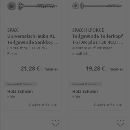
SPAX
SPAX HI.FORCE
Universalschraube XL
Teilgewinde Tellerkopf
Teilgewinde Senkkopf
T-STAR plus T30 4CUT
T-STAR plus T30 4CUT
6 x 100 mm, 100 Stück /
WIROX FH
Mehrere Ausführungen
Paket
erhältlich
WIROX
21,28 €
19,28 €
/ Paket(e)
/ Paket(e)
Verkauf & Versand
Verkauf & Versand
Holz Schwan
Holz Schwan
Köln
Köln
3 weitere Händler
3 weitere Händler