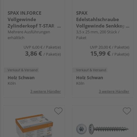
SPAX IN.FORCE
SPAX
Vollgewinde
Edelstahlschraube
Zylinderkopf T-STAR
Vollgewinde Senkkopf
plus T30 4CUT WIROX -
Mehrere Ausführungen
T-STAR plus T15 4CUT
3,5 x 25 mm, 200 Stück /
erhältlich
Paket
Großpack
Edelstahl rostfrei A2
UVP
6,00 €
/ Paket(e)
UVP
20,00 €
/ Paket(e)
3,86 €
15,99 €
/ Paket(e)
/ Paket(e)
Verkauf & Versand
Verkauf & Versand
Holz Schwan
Holz Schwan
Köln
Köln
3 weitere Händler
3 weitere Händler