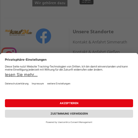
Unsere Standorte
Kontakt & Anfahrt Simmerath
Kontakt & Anfahrt Gießen
Kontakt & Anfahrt Weroth
Kontakt & Anfahrt Köln
Zahlungsarten
Top-Produkte &
Fachberatung
PayPal
Terrassendielen
Onlineüberweisung
Holz und Baustoffe
Kreditkarte
Fachberatung
Parkett
Rechnung*