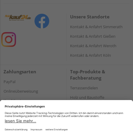
Unsere Standorte
Kontakt & Anfahrt Simmerath
Kontakt & Anfahrt Gießen
Kontakt & Anfahrt Weroth
Kontakt & Anfahrt Köln
Zahlungsarten
Top-Produkte &
Fachberatung
PayPal
Terrassendielen
Onlineüberweisung
Holz und Baustoffe
Kreditkarte
Parkett
Rechnung*
*Bonität vorausgesetzt