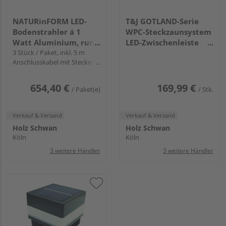
NATURinFORM LED-
T&J GOTLAND-Serie
Bodenstrahler á 1
WPC-Steckzaunsystem
Watt Aluminium, rund
LED-Zwischenleiste
Ø 50 mm Edelstahl
3 Stück / Paket, inkl. 5 m
20x10x1795mm inkl.
Anschlusskabel mit Stecker,
Solarpfostenkappe
3-fach Verteiler und Netzteil
12 V
654,40 €
169,99 €
/ Paket(e)
/ Stk.
Verkauf & Versand
Verkauf & Versand
Holz Schwan
Holz Schwan
Köln
Köln
3 weitere Händler
3 weitere Händler