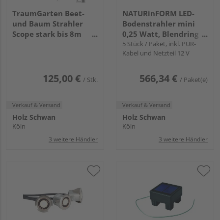
TraumGarten Beet-
NATURinFORM LED-
und Baum Strahler
Bodenstrahler mini
Scope stark bis 8m
0,25 Watt, Blendring
Höhe
V4A Edelstahl
5 Stück / Paket, inkl. PUR-
Kabel und Netzteil 12 V
125,00 €
566,34 €
/ Stk.
/ Paket(e)
Verkauf & Versand
Verkauf & Versand
Holz Schwan
Holz Schwan
Köln
Köln
3 weitere Händler
3 weitere Händler