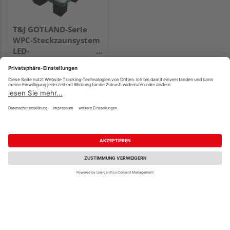
T&J GOTLAND-Serie
WPC-Steckzaunsystem
LED-
Solarpfostenkappe
68x68mm
29,99 €
/ Stk.
Verkauf & Versand
Holz Schwan
Köln
3 weitere Händler
Unsere Zertifizierungen und Partner