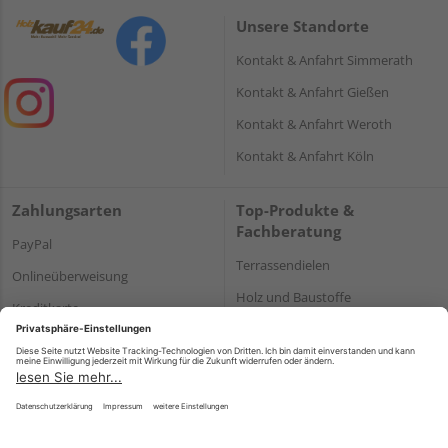
Unsere Standorte
Kontakt & Anfahrt Simmerath
Kontakt & Anfahrt Gießen
Kontakt & Anfahrt Weroth
Kontakt & Anfahrt Köln
Zahlungsarten
Top-Produkte &
Fachberatung
PayPal
Terrassendielen
Onlineüberweisung
Holz und Baustoffe
Kreditkarte
Parkett
Rechnung*
*Bonität vorausgesetzt