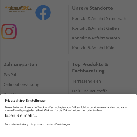
Unsere Standorte
Kontakt & Anfahrt Simmerath
Kontakt & Anfahrt Gießen
Kontakt & Anfahrt Weroth
Kontakt & Anfahrt Köln
Zahlungsarten
Top-Produkte &
Fachberatung
PayPal
Terrassendielen
Onlineüberweisung
Holz und Baustoffe
Kreditkarte
Parkett
Rechnung*
*Bonität vorausgesetzt