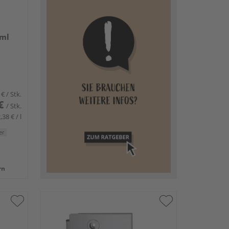
 ml
 €
/ Stk.
€
/ Stk.
,38 € / l
er
rn