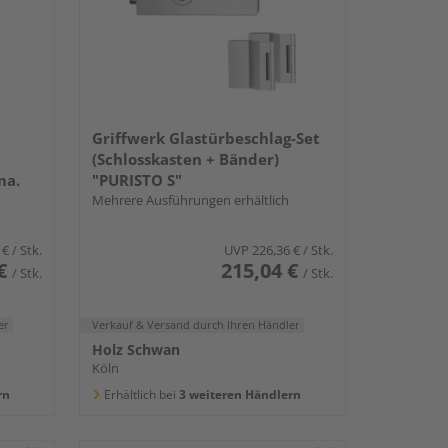
Griffwerk Glastürbeschlag-Set
(Schlosskasten + Bänder)
ma.
"PURISTO S"
Mehrere Ausführungen erhältlich
 €
/ Stk.
UVP
226,36 €
/ Stk.
€
215,04 €
/ Stk.
/ Stk.
er
Verkauf & Versand
durch Ihren Händler
Holz Schwan
Köln
rn
Erhältlich bei
3 weiteren Händlern