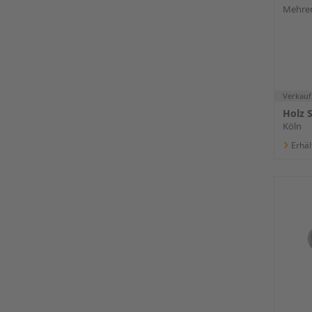
ma. R
Mehrer
Verkauf
Holz 
Köln
Erhäl