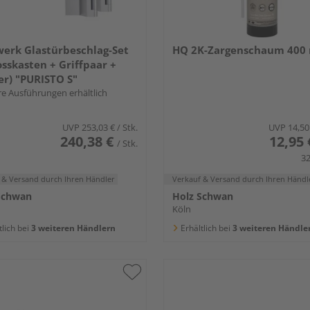
werk Glastürbeschlag-Set
HQ 2K-Zargenschaum 400
osskasten + Griffpaar +
r) "PURISTO S"
e Ausführungen erhältlich
UVP
253,03 €
/ Stk.
UVP
14,50
240,38 €
12,95 
/ Stk.
32
 & Versand
durch Ihren Händler
Verkauf & Versand
durch Ihren Händl
Schwan
Holz Schwan
Köln
tlich bei
3 weiteren Händlern
Erhältlich bei
3 weiteren Händle