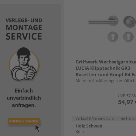
Griffwerk Wechselgarnitu
LUCIA Klipptechnik GK3
Rosetten rund Knopf R4 Ed
ma. L
Mehrere Ausführungen erhältlich
UVP
57,86
54,97 
Verkauf & Versand
durch Ihren Händl
Holz Schwan
Köln