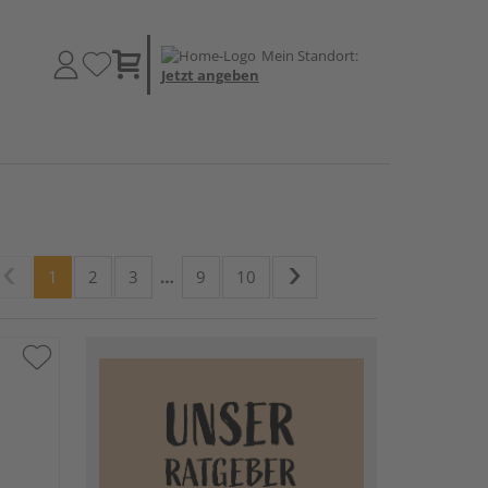
Mein Standort:
Jetzt angeben
1
2
3
…
9
10