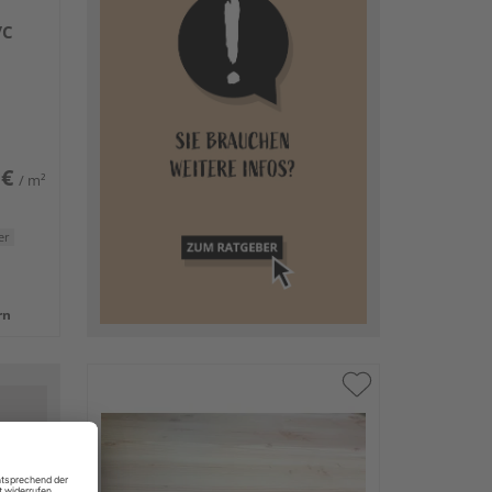
/C
 €
/ m²
er
rn