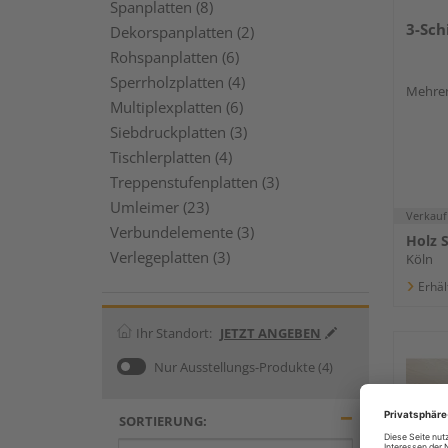
Spanplatten (8)
3-Sch
Dekorspanplatten (2)
Rohspanplatten (6)
Sperrholzplatten (4)
Mehrer
Multiplexplatten (6)
Siebdruckplatten (3)
Tischlerplatten (4)
Treppenstufenplatten (3)
Umleimer (23)
Verkauf
Verbundelemente (3)
Holz 
Verlegeplatten (3)
Köln
Erhäl
Ihr Standort:
JETZT ANGEBEN
Nur Ausstellungs-Produkte
(4)
SORTIERUNG: