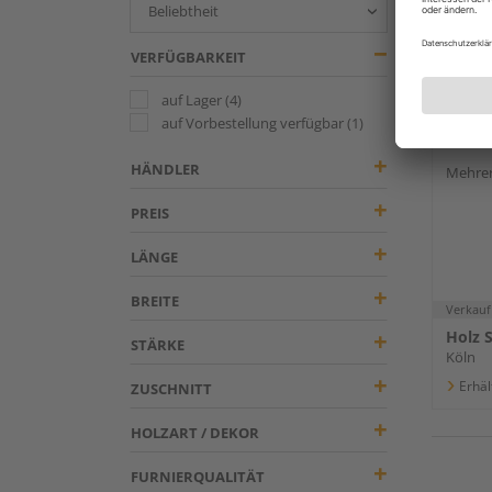
VERFÜGBARKEIT
auf Lager
(4)
3-Sch
auf Vorbestellung verfügbar
(1)
HÄNDLER
Mehrer
PREIS
LÄNGE
BREITE
Verkauf
Holz 
STÄRKE
Köln
Erhäl
ZUSCHNITT
HOLZART / DEKOR
FURNIERQUALITÄT