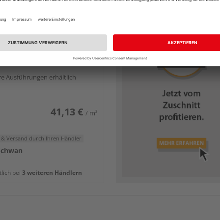
ichtplatte Fichte, AB/B
e Ausführungen erhältlich
41,13 €
/ m²
 & Versand
durch Ihren Händler
Schwan
tlich bei
3 weiteren Händlern