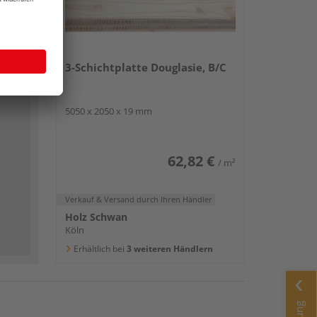
3-Schichtplatte Douglasie, B/C
5050 x 2050 x 19 mm
62,82 €
/ m²
Verkauf & Versand
durch Ihren Händler
Holz Schwan
Köln
Erhältlich bei
3 weiteren Händlern