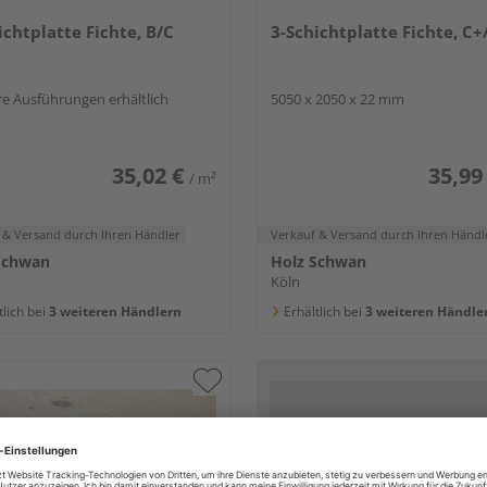
ichtplatte Fichte, B/C
3-Schichtplatte Fichte, C+
e Ausführungen erhältlich
5050 x 2050 x 22 mm
35,02 €
35,99
/ m²
 & Versand
durch Ihren Händler
Verkauf & Versand
durch Ihren Händl
Schwan
Holz Schwan
Köln
tlich bei
3 weiteren Händlern
Erhältlich bei
3 weiteren Händle