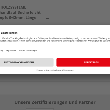
Z HOLZSYSTEME
andlauf Buche leicht
mpft Ø42mm, Länge
m, roh, geschliffen
69,63 €
/ Stk.
 & Versand
durch Ihren Händler
Schwan
tlich bei
3 weiteren Händlern
Unsere Zertifizierungen und Partner