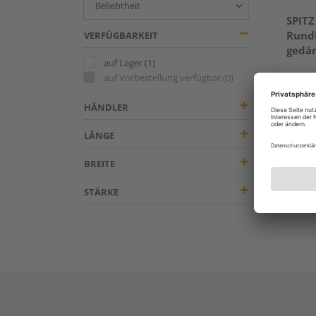
SPIT
Rundh
VERFÜGBARKEIT
gedä
auf Lager
(1)
3000m
auf Vorbestellung verfügbar
(0)
HÄNDLER
LÄNGE
Verkauf
BREITE
Holz 
Köln
STÄRKE
Erhäl