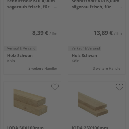
Schnittholz KDI 4,00m
Schnittholz KDI 6,00m
sägerauh frisch, für
sägerau frisch, für
allgemeine Bauzwecke
allgemeine Bauzwecke
VE=090
VE=70
8,39 €
13,89 €
/ lfm
/ lfm
Verkauf & Versand
Verkauf & Versand
Holz Schwan
Holz Schwan
Köln
Köln
3 weitere Händler
3 weitere Händler
JODA 50X100mm
JODA 25X100mm