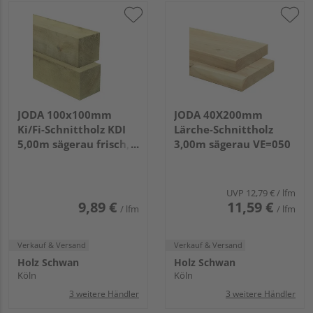
JODA 100x100mm
JODA 40X200mm
Ki/Fi-Schnittholz KDI
Lärche-Schnittholz
5,00m sägerau frisch,
3,00m sägerau VE=050
für allgemeine
Bauzwecke VE=99
UVP
12,79 €
/ lfm
9,89 €
11,59 €
/ lfm
/ lfm
Verkauf & Versand
Verkauf & Versand
Holz Schwan
Holz Schwan
Köln
Köln
3 weitere Händler
3 weitere Händler