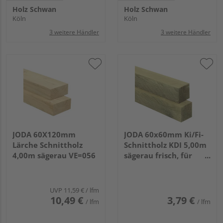
Holz Schwan
Holz Schwan
Köln
Köln
3 weitere Händler
3 weitere Händler
JODA 60X120mm
JODA 60x60mm Ki/Fi-
Lärche Schnittholz
Schnittholz KDI 5,00m
4,00m sägerau VE=056
sägerau frisch, für
allgemeine Bauzwecke
VE=144
UVP
11,59 €
/ lfm
10,49 €
3,79 €
/ lfm
/ lfm