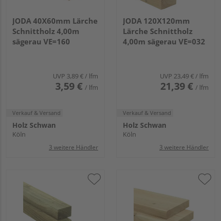
JODA 40X60mm Lärche
JODA 120X120mm
Schnittholz 4,00m
Lärche Schnittholz
sägerau VE=160
4,00m sägerau VE=032
UVP
3,89 €
/ lfm
UVP
23,49 €
/ lfm
3,59 €
21,39 €
/ lfm
/ lfm
Verkauf & Versand
Verkauf & Versand
Holz Schwan
Holz Schwan
Köln
Köln
3 weitere Händler
3 weitere Händler