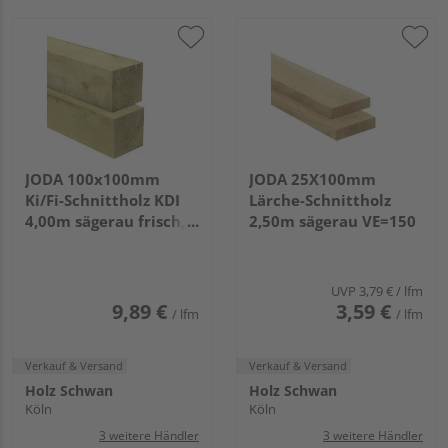
JODA 100x100mm
JODA 25X100mm
Ki/Fi-Schnittholz KDI
Lärche-Schnittholz
4,00m sägerau frisch,
2,50m sägerau VE=150
für allgemeine
Bauzwecke VE=99
UVP
3,79 €
/ lfm
9,89 €
3,59 €
/ lfm
/ lfm
Verkauf & Versand
Verkauf & Versand
Holz Schwan
Holz Schwan
Köln
Köln
3 weitere Händler
3 weitere Händler