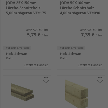
JODA 25X150mm
JODA 50X100mm
Lärche-Schnittholz
Lärche Schnittholz
5,00m sägerau VE=175
4,00m sägerau VE=090
UVP
6,29 €
/ lfm
UVP
8,09 €
/ lfm
5,79 €
7,39 €
/ lfm
/ lfm
Verkauf & Versand
Verkauf & Versand
Holz Schwan
Holz Schwan
Köln
Köln
3 weitere Händler
3 weitere Händler