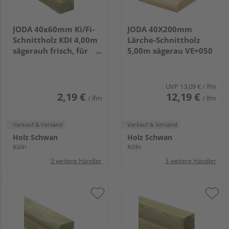
JODA 40x60mm Ki/Fi-
JODA 40X200mm
Schnittholz KDI 4,00m
Lärche-Schnittholz
sägerauh frisch, für
5,00m sägerau VE=050
allgemeine Bauzwecke
VE=432
UVP
13,09 €
/ lfm
2,19 €
12,19 €
/ lfm
/ lfm
Verkauf & Versand
Verkauf & Versand
Holz Schwan
Holz Schwan
Köln
Köln
3 weitere Händler
3 weitere Händler