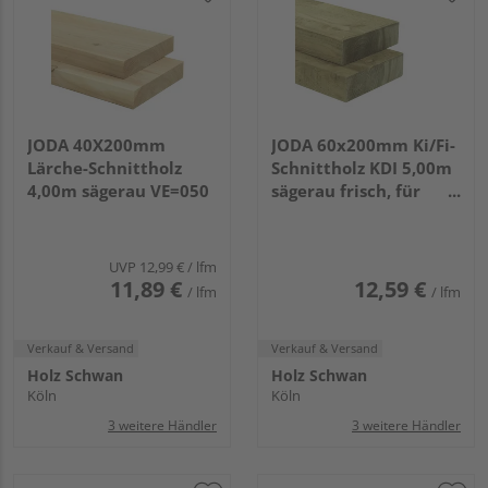
JODA 40X200mm
JODA 60x200mm Ki/Fi-
Lärche-Schnittholz
Schnittholz KDI 5,00m
4,00m sägerau VE=050
sägerau frisch, für
allgemeine Bauzwecke
VE=70
UVP
12,99 €
/ lfm
11,89 €
12,59 €
/ lfm
/ lfm
Verkauf & Versand
Verkauf & Versand
Holz Schwan
Holz Schwan
Köln
Köln
3 weitere Händler
3 weitere Händler