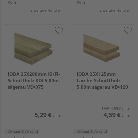
Köln
Köln
3 weitere Händler
3 weitere Händler
JODA 25X200mm Ki/Fi-
JODA 25X125mm
Schnittholz KDI 5,00m
Lärche-Schnittholz
sägerau VE=075
5,00m sägerau VE=120
UVP
4,89 €
/ lfm
5,29 €
4,59 €
/ lfm
/ lfm
Verkauf & Versand
Verkauf & Versand