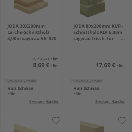
JODA 30X200mm
JODA 80x200mm Ki/Fi-
Lärche-Schnittholz
Schnittholz KDI 6,00m
3,00m sägerau VE=070
sägerau frisch, für
allgemeine Bauzwecke
VE=50
UVP
9,59 €
/ lfm
8,69 €
17,69 €
/ lfm
/ lfm
Verkauf & Versand
Verkauf & Versand
Holz Schwan
Holz Schwan
Köln
Köln
3 weitere Händler
3 weitere Händler