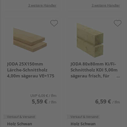
3 weitere Händler
3 weitere Händler
JODA 25X150mm
JODA 80x80mm Ki/Fi-
Lärche-Schnittholz
Schnittholz KDI 5,00m
4,00m sägerau VE=175
sägerau frisch, für
allgemeine Bauzwecke
VE=130
UVP
6,09 €
/ lfm
5,59 €
6,59 €
/ lfm
/ lfm
Verkauf & Versand
Verkauf & Versand
Holz Schwan
Holz Schwan