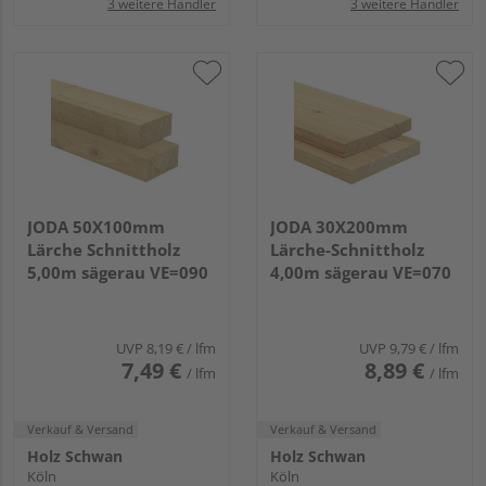
3 weitere Händler
3 weitere Händler
JODA 50X100mm
JODA 30X200mm
Lärche Schnittholz
Lärche-Schnittholz
5,00m sägerau VE=090
4,00m sägerau VE=070
UVP
8,19 €
/ lfm
UVP
9,79 €
/ lfm
7,49 €
8,89 €
/ lfm
/ lfm
Verkauf & Versand
Verkauf & Versand
Holz Schwan
Holz Schwan
Köln
Köln