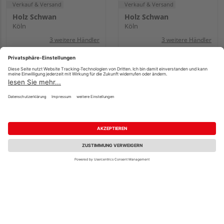
Verkauf & Versand
Verkauf & Versand
Holz Schwan
Holz Schwan
Köln
Köln
3 weitere Händler
3 weitere Händler
JODA 25X100mm Ki/Fi-
JODA 40x200mm Ki/Fi-
Schnittholz KDI 4,00m
Schnittholz KDI 3,00m
Fachberatung
sägerau VE=150
sägerauh frisch, für
allgemeine Bauzwecke
VE=090
2,59 €
8,39 €
/ lfm
/ lfm