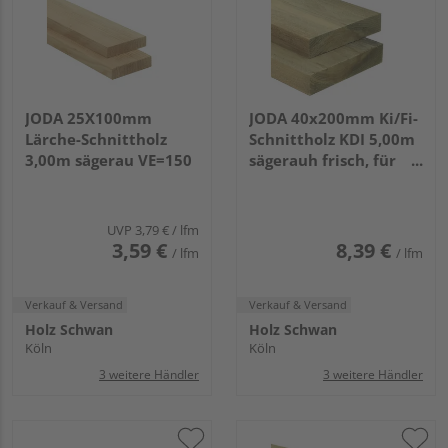
JODA 25X100mm
JODA 40x200mm Ki/Fi-
Lärche-Schnittholz
Schnittholz KDI 5,00m
3,00m sägerau VE=150
sägerauh frisch, für
allgemeine Bauzwecke
VE=090
UVP
3,79 €
/ lfm
3,59 €
8,39 €
/ lfm
/ lfm
Verkauf & Versand
Verkauf & Versand
Holz Schwan
Holz Schwan
Köln
Köln
3 weitere Händler
3 weitere Händler