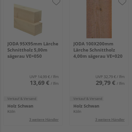
JODA 95X95mm Lärche
JODA 100X200mm
Schnittholz 5,00m
Lärche Schnittholz
sägerau VE=050
4,00m sägerau VE=020
UVP
14,99 €
/ lfm
UVP
32,79 €
/ lfm
13,69 €
29,79 €
/ lfm
/ lfm
Verkauf & Versand
Verkauf & Versand
Holz Schwan
Holz Schwan
Köln
Köln
3 weitere Händler
3 weitere Händler