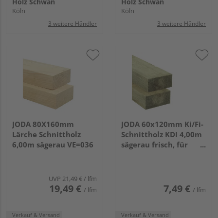
Holz Schwan
Holz Schwan
Köln
Köln
3 weitere Händler
3 weitere Händler
JODA 80X160mm
JODA 60x120mm Ki/Fi-
Lärche Schnittholz
Schnittholz KDI 4,00m
6,00m sägerau VE=036
sägerau frisch, für
allgemeine Bauzwecke
VE=126
UVP
21,49 €
/ lfm
19,49 €
7,49 €
/ lfm
/ lfm
Verkauf & Versand
Verkauf & Versand