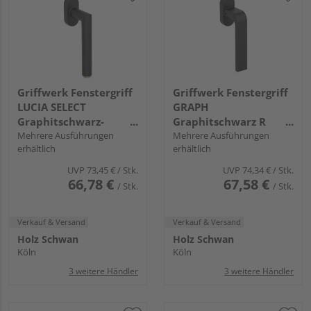
Griffwerk Fenstergriff
Griffwerk Fenstergriff
LUCIA SELECT
GRAPH
Graphitschwarz-
Graphitschwarz R
Messing R 7x42mm
Mehrere Ausführungen
7x42mm
Mehrere Ausführungen
erhältlich
erhältlich
UVP
73,45 €
/ Stk.
UVP
74,34 €
/ Stk.
66,78 €
67,58 €
/ Stk.
/ Stk.
Verkauf & Versand
Verkauf & Versand
Holz Schwan
Holz Schwan
Köln
Köln
3 weitere Händler
3 weitere Händler