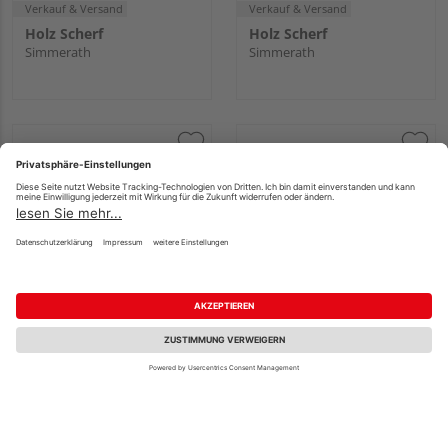
Verkauf & Versand
Verkauf & Versand
Holz Scherf
Holz Scherf
Simmerath
Simmerath
Griffwerk Fenstergriff
Griffwerk Fenstergriff
CAROLA Messing-Optik
CAROLA Samtgrau L
L 7x32mm
7x32mm
Fachberatung
58,52 €
58,52 €
/ Stk.
/ Stk.