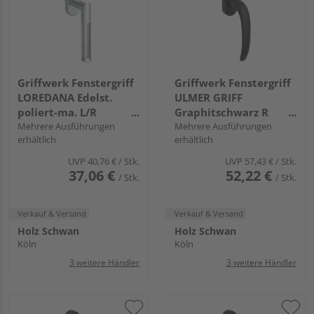
Griffwerk Fenstergriff
Griffwerk Fenstergriff
LOREDANA Edelst.
ULMER GRIFF
poliert-ma. L/R
Graphitschwarz R
7x42mm
Mehrere Ausführungen
7x32mm
Mehrere Ausführungen
erhältlich
erhältlich
UVP
40,76 €
/ Stk.
UVP
57,43 €
/ Stk.
37,06 €
52,22 €
/ Stk.
/ Stk.
Verkauf & Versand
Verkauf & Versand
Holz Schwan
Holz Schwan
Köln
Köln
3 weitere Händler
3 weitere Händler