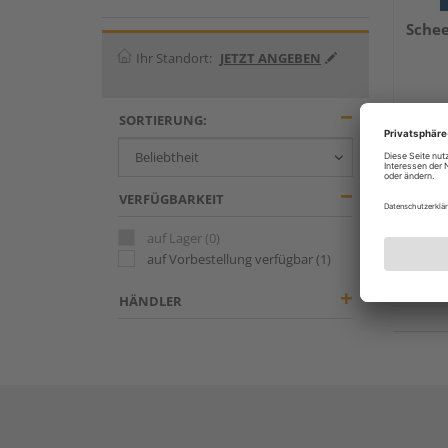
Schee
Ihr Standort:
JETZT ANGEBEN
SORTIERUNG:
VERFÜGBARKEIT
Verkauf
auf Lager
(0)
Holz 
auf Vorbestellung verfügbar
(1)
Köln
Erhäl
HÄNDLER