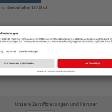
rer Bodenhalter (50 Stk.)
76,01 €
/ Paket(e)
 & Versand
durch Ihren Händler
Schwan
tlich bei
3 weiteren Händlern
Unsere Zertifizierungen und Partner