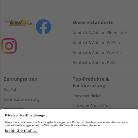
Unsere Standorte
Kontakt & Anfahrt Simmerath
Kontakt & Anfahrt Gießen
Kontakt & Anfahrt Weroth
Kontakt & Anfahrt Köln
Zahlungsarten
Top-Produkte &
Fachberatung
PayPal
Terrassendielen
Onlineüberweisung
Holz und Baustoffe
Kreditkarte
Parkett
Rechnung*
*Bonität vorausgesetzt