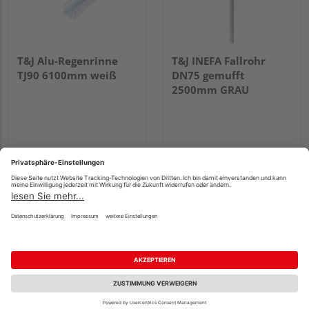
T&J Alu-Regenrinne
T&J INEFA Fallrohr
TJ90 6100mm weiß
DN75 gemufft
2500mm GRAU
49,99 €
24,99 €
/ lfm
/ Stk.
Verkauf & Versand
Verkauf & Versand
Holz Schwan
Holz Schwan
Köln
Köln
3 weitere Händler
3 weitere Händler
Fachberatung