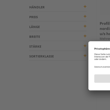
HÄNDLER
PREIS
Profi
LÄNGE
nordi
u/s h
BREITE
Mehrer
STÄRKE
SORTIERKLASSE
Verkauf
Holz 
Köln
Erhäl