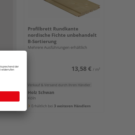
Profilbrett Rundkante
nordische Fichte unbehandelt
B-Sortierung
Mehrere Ausführungen erhältlich
13,58 €
/ m²
Verkauf & Versand
durch Ihren Händler
Holz Schwan
Köln
Erhältlich bei
3 weiteren Händlern