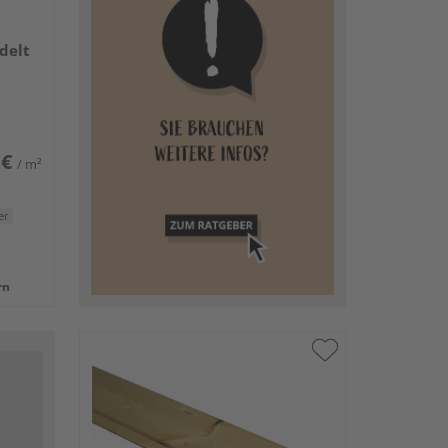
delt
 €
/ m²
er
rn