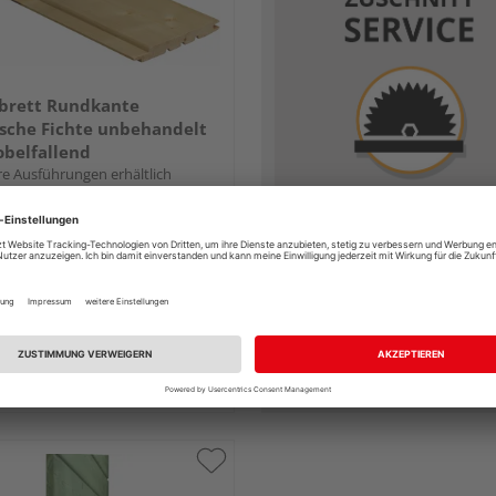
lbrett Rundkante
sche Fichte unbehandelt
obelfallend
e Ausführungen erhältlich
12,05 €
/ m²
 & Versand
durch Ihren Händler
Schwan
tlich bei
3 weiteren Händlern