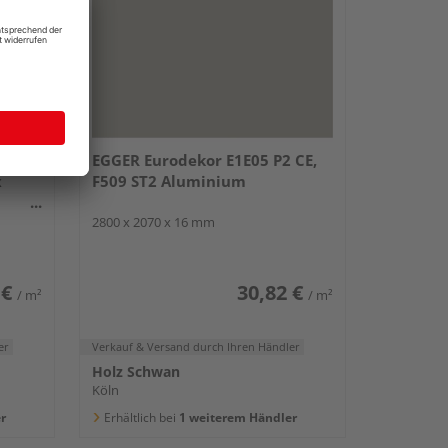
atten
EGGER Eurodekor E1E05 P2 CE,
x
F509 ST2 Aluminium
2800 x 2070 x 16 mm
 €
30,82 €
/ m²
/ m²
er
Verkauf & Versand
durch Ihren Händler
Holz Schwan
Köln
r
Erhältlich bei
1 weiterem Händler