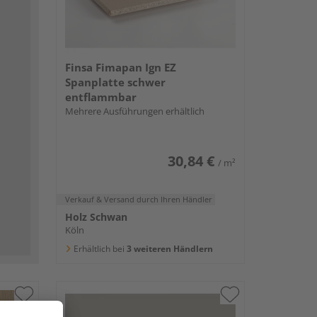
Finsa Fimapan Ign EZ
Spanplatte schwer
entflammbar
Mehrere Ausführungen erhältlich
30,84 €
/ m²
Verkauf & Versand
durch Ihren Händler
Holz Schwan
Köln
Erhältlich bei
3 weiteren Händlern