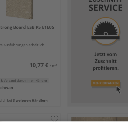
Strong Board ESB P5 E1E05
e Ausführungen erhältlich
10,77 €
/ m²
 & Versand
durch Ihren Händler
Schwan
tlich bei
3 weiteren Händlern