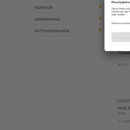
FARBTON
VERBINDUNG
NUTZUNGSKLASSE
Pflei
Class
4110 x
Verkauf
Holz 
Köln
Erhäl