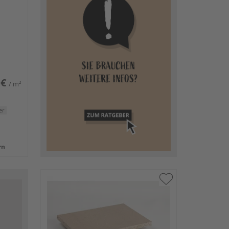
 €
/ m²
er
rn