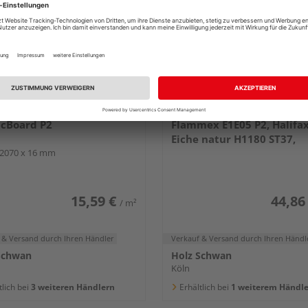
derer Spanplatten
EGGER Dekorative Spanpl
icBoard P2
Flammex E1E05 P2, Halifa
Eiche natur H1180 ST37,
 2070 x 16 mm
2800x2070x19mm
15,59 €
44,86
/ m²
 & Versand
durch Ihren Händler
Verkauf & Versand
durch Ihren Händl
Schwan
Holz Schwan
Köln
tlich bei
3 weiteren Händlern
Erhältlich bei
1 weiterem Händle