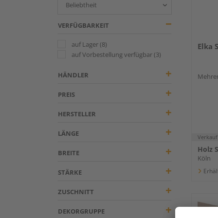
VERFÜGBARKEIT
auf Lager
(8)
Elka 
auf Vorbestellung verfügbar
(3)
HÄNDLER
Mehrer
PREIS
HERSTELLER
LÄNGE
Verkauf
Holz 
BREITE
Köln
Erhäl
STÄRKE
ZUSCHNITT
DEKORGRUPPE