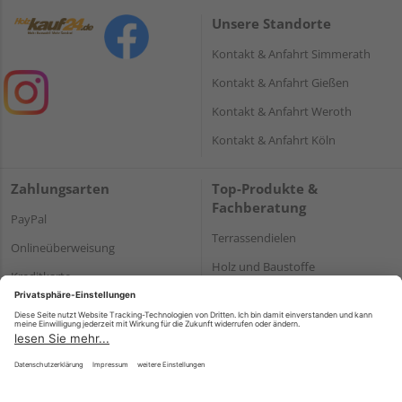
Unsere Standorte
Kontakt & Anfahrt Simmerath
Kontakt & Anfahrt Gießen
Kontakt & Anfahrt Weroth
Kontakt & Anfahrt Köln
Zahlungsarten
Top-Produkte &
Fachberatung
PayPal
Terrassendielen
Onlineüberweisung
Holz und Baustoffe
Kreditkarte
Parkett
Rechnung*
*Bonität vorausgesetzt