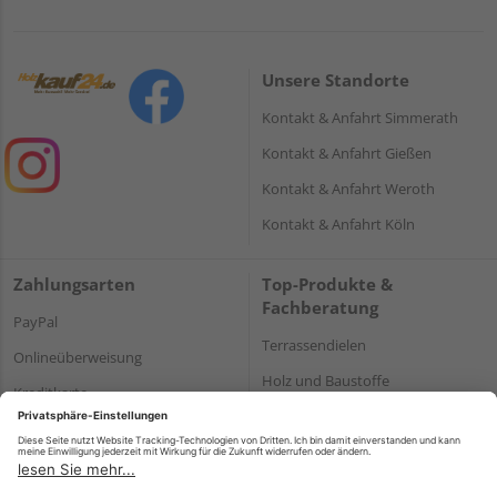
Unsere Standorte
Kontakt & Anfahrt Simmerath
Kontakt & Anfahrt Gießen
Kontakt & Anfahrt Weroth
Kontakt & Anfahrt Köln
Zahlungsarten
Top-Produkte &
Fachberatung
PayPal
Terrassendielen
Onlineüberweisung
Holz und Baustoffe
Kreditkarte
Parkett
Rechnung*
*Bonität vorausgesetzt