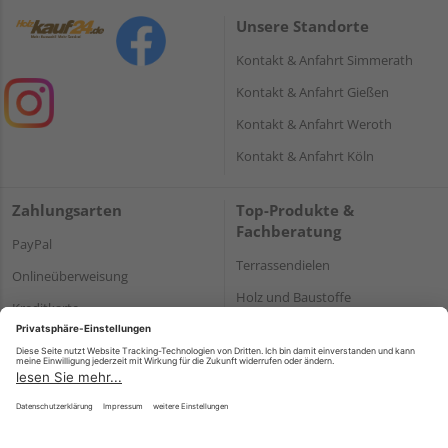
Unsere Standorte
Kontakt & Anfahrt Simmerath
Kontakt & Anfahrt Gießen
Kontakt & Anfahrt Weroth
Kontakt & Anfahrt Köln
Zahlungsarten
Top-Produkte &
Fachberatung
PayPal
Terrassendielen
Onlineüberweisung
Holz und Baustoffe
Kreditkarte
Parkett
Rechnung*
*Bonität vorausgesetzt