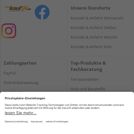
Unsere Standorte
Kontakt & Anfahrt Simmerath
Kontakt & Anfahrt Gießen
Kontakt & Anfahrt Weroth
Kontakt & Anfahrt Köln
Zahlungsarten
Top-Produkte &
Fachberatung
PayPal
Terrassendielen
Onlineüberweisung
Holz und Baustoffe
Kreditkarte
Parkett
Rechnung*
*Bonität vorausgesetzt