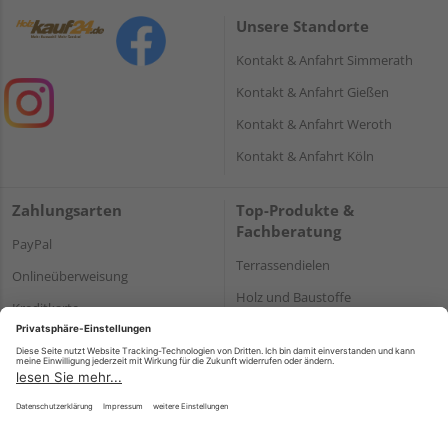
Unsere Standorte
Kontakt & Anfahrt Simmerath
Kontakt & Anfahrt Gießen
Kontakt & Anfahrt Weroth
Kontakt & Anfahrt Köln
Zahlungsarten
Top-Produkte &
Fachberatung
PayPal
Terrassendielen
Onlineüberweisung
Holz und Baustoffe
Kreditkarte
Parkett
Rechnung*
*Bonität vorausgesetzt