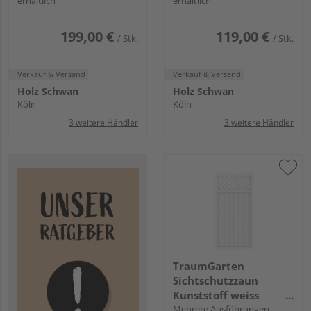
erhältlich
erhältlich
199,00 €
119,00 €
/ Stk.
/ Stk.
Verkauf & Versand
Verkauf & Versand
Holz Schwan
Holz Schwan
Köln
Köln
3 weitere Händler
3 weitere Händler
TraumGarten
Sichtschutzzaun
Kunststoff weiss
"LONGLIFE RIVA"
Mehrere Ausführungen