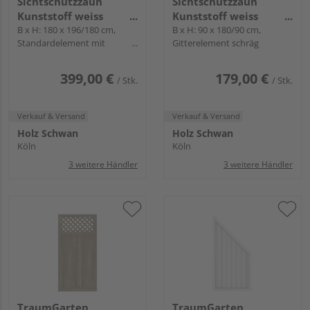
Sichtschutzzaun
Sichtschutzzaun
Kunststoff weiss
Kunststoff weiss
"LONGLIFE ROMO"
B x H: 180 x 196/180 cm,
"LONGLIFE"
B x H: 90 x 180/90 cm,
Standardelement mit
Gitterelement schräg
Hochbogen und Gitter
399,00 €
179,00 €
/ Stk.
/ Stk.
Verkauf & Versand
Verkauf & Versand
Holz Schwan
Holz Schwan
Köln
Köln
3 weitere Händler
3 weitere Händler
TraumGarten
TraumGarten