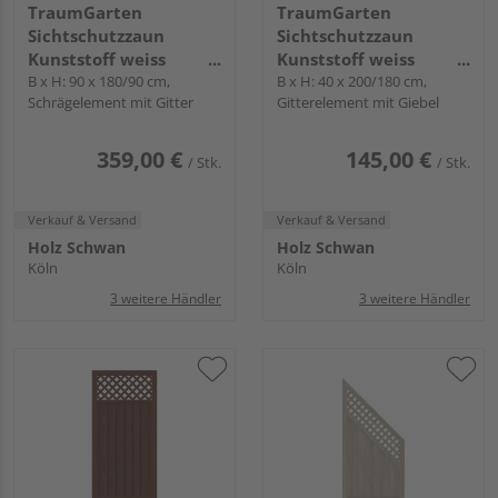
TraumGarten
TraumGarten
Sichtschutzzaun
Sichtschutzzaun
Kunststoff weiss
Kunststoff weiss
"LONGLIFE RIVA"
B x H: 90 x 180/90 cm,
"LONGLIFE"
B x H: 40 x 200/180 cm,
Schrägelement mit Gitter
Gitterelement mit Giebel
359,00 €
145,00 €
/ Stk.
/ Stk.
Verkauf & Versand
Verkauf & Versand
Holz Schwan
Holz Schwan
Köln
Köln
3 weitere Händler
3 weitere Händler