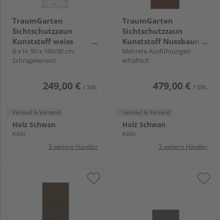
TraumGarten
TraumGarten
Sichtschutzzaun
Sichtschutzzaun
Kunststoff weiss
Kunststoff Nussbaum
"LONGLIFE ROMO"
B x H: 90 x 180/90 cm,
"LONGLIFE RIVA"
Mehrere Ausführungen
Schrägelement
erhältlich
249,00 €
479,00 €
/ Stk.
/ Stk.
Verkauf & Versand
Verkauf & Versand
Holz Schwan
Holz Schwan
Köln
Köln
3 weitere Händler
3 weitere Händler