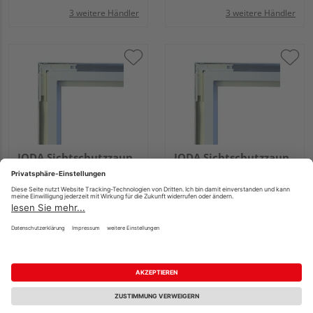
3 weitere Händler
3 weitere Händler
JODA Sichtschutzzaun
JODA Sichtschutzzaun
PVC unbehandelt
PVC unbehandelt
Weiß "Exklusiv"
Weiß "Exklusiv"
Mehrere Ausführungen
Mehrere Ausführungen
erhältlich
erhältlich
479,99 €
589,99 €
/ Stk.
/ Stk.
Verkauf & Versand
Verkauf & Versand
Holz Schwan
Holz Schwan