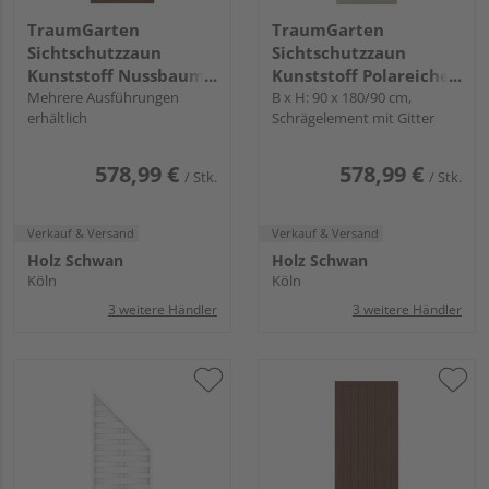
TraumGarten
TraumGarten
Sichtschutzzaun
Sichtschutzzaun
Kunststoff Nussbaum
Kunststoff Polareiche
"LONGLIFE RIVA"
Mehrere Ausführungen
"LONGLIFE RIVA"
B x H: 90 x 180/90 cm,
erhältlich
Schrägelement mit Gitter
578,99 €
578,99 €
/ Stk.
/ Stk.
Verkauf & Versand
Verkauf & Versand
Holz Schwan
Holz Schwan
Köln
Köln
3 weitere Händler
3 weitere Händler