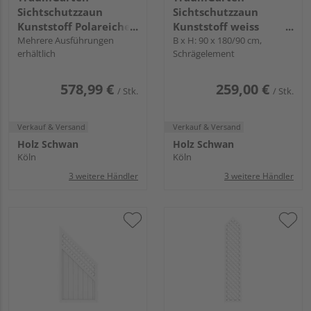
Sichtschutzzaun
Sichtschutzzaun
Kunststoff Polareiche
Kunststoff weiss
"LONGLIFE RIVA"
Mehrere Ausführungen
"LONGLIFE RIVA"
B x H: 90 x 180/90 cm,
erhältlich
Schrägelement
578,99 €
259,00 €
/ Stk.
/ Stk.
Verkauf & Versand
Verkauf & Versand
Holz Schwan
Holz Schwan
Köln
Köln
3 weitere Händler
3 weitere Händler