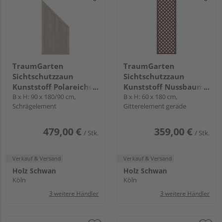
TraumGarten
TraumGarten
Sichtschutzzaun
Sichtschutzzaun
Kunststoff Polareiche
Kunststoff Nussbaum
"LONGLIFE RIVA"
B x H: 90 x 180/90 cm,
"LONGLIFE RIVA"
B x H: 60 x 180 cm,
Schrägelement
Gitterelement gerade
479,00 €
359,00 €
/ Stk.
/ Stk.
Verkauf & Versand
Verkauf & Versand
Holz Schwan
Holz Schwan
Köln
Köln
3 weitere Händler
3 weitere Händler