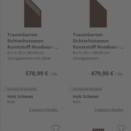
TraumGarten
TraumGarten
Sichtschutzzaun
Sichtschutzzaun
Kunststoff Nussbaum
Kunststoff Nussbaum
"LONGLIFE RIVA"
B x H: 90 x 180/90 cm,
"LONGLIFE RIVA"
B x H: 90 x 180/90 cm,
Schrägelement mit Gitter
Schrägelement
578,99 €
479,00 €
/ Stk.
/ Stk.
Verkauf & Versand
Verkauf & Versand
Holz Schwan
Holz Schwan
Köln
Köln
3 weitere Händler
3 weitere Händler