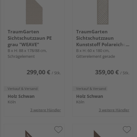
TraumGarten
TraumGarten
Sichtschutzzaun PE
Sichtschutzzaun
grau "WEAVE"
Kunststoff Polareiche
B x H: 88 x 178/88 cm,
"LONGLIFE RIVA"
B x H: 60 x 180 cm,
Schrägelement
Gitterelement gerade
299,00 €
359,00 €
/ Stk.
/ Stk.
Verkauf & Versand
Verkauf & Versand
Holz Schwan
Holz Schwan
Köln
Köln
3 weitere Händler
3 weitere Händler