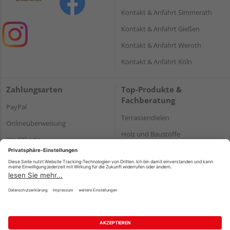
Kontakt & Anfahrt Simmerath
Kontakt & Anfahrt Gießen
Kontakt & Anfahrt Weroth
Kontakt & Anfahrt Köln
Zahlungsarten
Top-Produkte &
Fachberatung
PayPal
Terrassendielen
Onlineüberweisung
Holz und Baustoffe
Kreditkarte
Parkett
Rechnung*
*Bonität vorausgesetzt
Impressum
Datenschutz
AGB
Barrierefreiheitserklärung