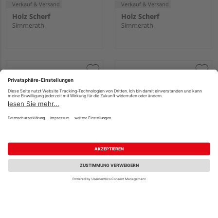
Verkauf & Versand
Verkauf & Versand
Holz Scherf
Holz Scherf
Simmerath
Simmerath
Griffwerk Fenstergriff
Griffwerk Fenstergriff
CAROLA Messing-Optik
CAROLA Samtgrau L
L 7x32mm
7x32mm
Fachberatung
58,52 €
58,52 €
/ Stk.
/ Stk.