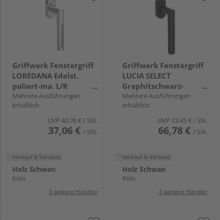
Griffwerk Fenstergriff
Griffwerk Fenstergriff
LOREDANA Edelst.
LUCIA SELECT
poliert-ma. L/R
Graphitschwarz-
7x32mm
Mehrere Ausführungen
Messing R 7x32mm
Mehrere Ausführungen
erhältlich
erhältlich
UVP
40,76 €
/ Stk.
UVP
73,45 €
/ Stk.
37,06 €
66,78 €
/ Stk.
/ Stk.
Verkauf & Versand
Verkauf & Versand
Holz Schwan
Holz Schwan
Köln
Köln
3 weitere Händler
3 weitere Händler