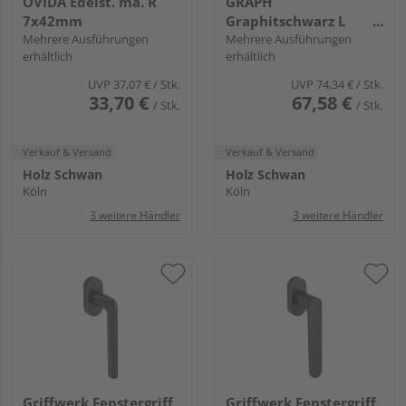
OVIDA Edelst. ma. R
GRAPH
7x42mm
Graphitschwarz L
Mehrere Ausführungen
7x32mm
Mehrere Ausführungen
erhältlich
erhältlich
UVP
37,07 €
/ Stk.
UVP
74,34 €
/ Stk.
33,70 €
67,58 €
/ Stk.
/ Stk.
Verkauf & Versand
Verkauf & Versand
Holz Schwan
Holz Schwan
Köln
Köln
3 weitere Händler
3 weitere Händler
Griffwerk Fenstergriff
Griffwerk Fenstergriff