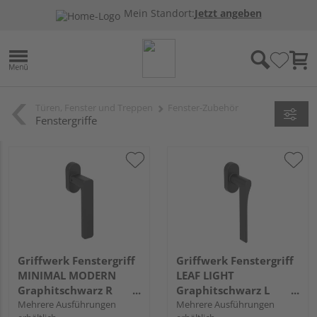
Mein Standort:
Jetzt angeben
Türen, Fenster und Treppen
Fenster-Zubehör
Fenstergriffe
Griffwerk Fenstergriff
Griffwerk Fenstergriff
MINIMAL MODERN
LEAF LIGHT
Graphitschwarz R
Graphitschwarz L
7x42mm
Mehrere Ausführungen
7x42mm
Mehrere Ausführungen