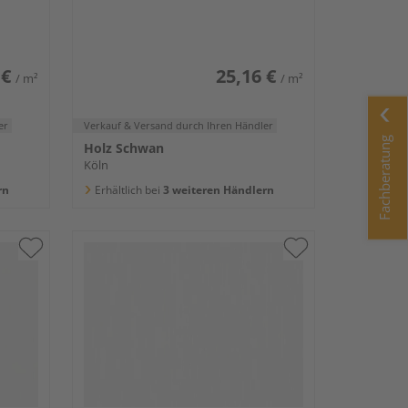
glänzend DF
 €
25,16 €
/ m²
/ m²
er
Verkauf & Versand
durch Ihren Händler
Fachberatung
Holz Schwan
Köln
rn
Erhältlich bei
3 weiteren Händlern