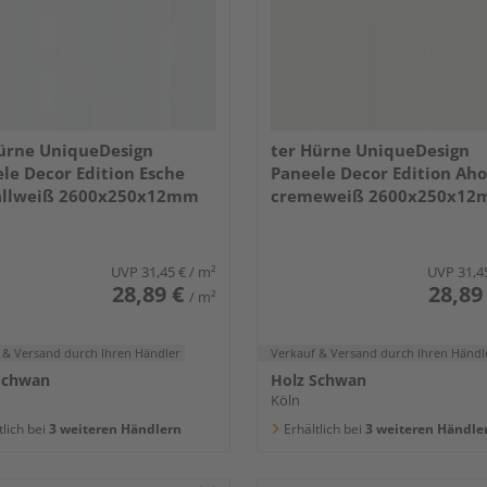
ürne UniqueDesign
ter Hürne UniqueDesign
le Decor Edition Esche
Paneele Decor Edition Ah
tallweiß 2600x250x12mm
cremeweiß 2600x250x1
UVP
31,45 €
/ m²
UVP
31,4
28,89 €
28,89
/ m²
 & Versand
durch Ihren Händler
Verkauf & Versand
durch Ihren Händl
Schwan
Holz Schwan
Köln
tlich bei
3 weiteren Händlern
Erhältlich bei
3 weiteren Händle