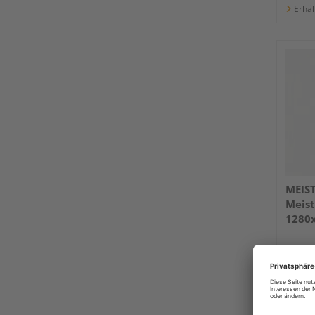
Erhäl
MEIS
Meist
1280
White