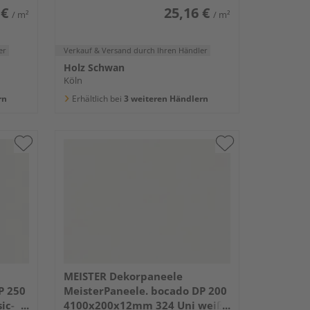
 €
25,16 €
/ m²
/ m²
er
Verkauf & Versand
durch Ihren Händler
Holz Schwan
Köln
rn
Erhältlich bei
3 weiteren Händlern
MEISTER Dekorpaneele
P 250
MeisterPaneele. bocado DP 200
ic-
4100x200x12mm 324 Uni weiß