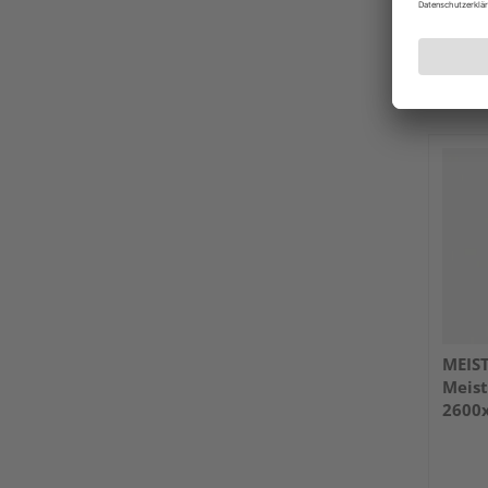
Verkauf
Holz 
Köln
Erhäl
MEIS
Meist
2600
weiß