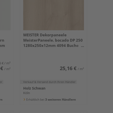
MEISTER Dekorpaneele
orn
MeisterPaneele. bocado DP 250
2mm
1280x250x12mm 4094 Buche
pure
5 €
/ m²
 €
25,16 €
/ m²
/ m²
er
Verkauf & Versand
durch Ihren Händler
Holz Schwan
Köln
rn
Erhältlich bei
3 weiteren Händlern