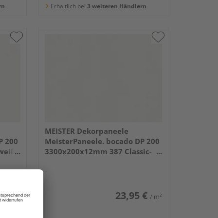
rn
Erhältlich bei
3 weiteren Händlern
MEISTER Dekorpaneele
P 200
MeisterPaneele. bocado DP 200
weiß
3300x200x12mm 387 Classic-
Weiß
 €
23,95 €
/ m²
/ m²