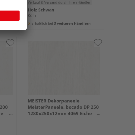
er
Verkauf & Versand
durch Ihren Händler
Holz Schwan
Köln
rn
Erhältlich bei
3 weiteren Händlern
MEISTER Dekorpaneele
 200
MeisterPaneele. bocado DP 250
he
1280x250x12mm 4069 Eiche
weiß deckend