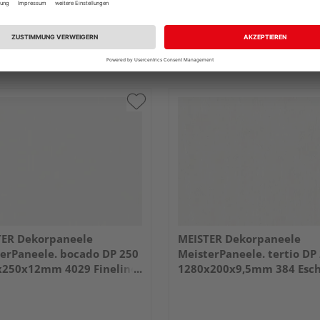
 & Versand
durch Ihren Händler
Verkauf & Versand
durch Ihren Händl
Schwan
Holz Schwan
Köln
tlich bei
3 weiteren Händlern
Erhältlich bei
3 weiteren Händle
TER Dekorpaneele
MEISTER Dekorpaneele
erPaneele. bocado DP 250
MeisterPaneele. tertio DP
x250x12mm 4029 Fineline
1280x200x9,5mm 384 Esc
alpinweiß