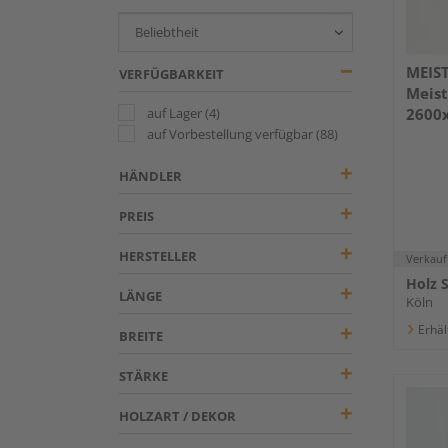
MEIS
VERFÜGBARKEIT
Meist
auf Lager
(4)
2600
auf Vorbestellung verfügbar
(88)
Weiß
HÄNDLER
PREIS
HERSTELLER
Verkauf
Holz 
LÄNGE
Köln
Erhäl
BREITE
STÄRKE
HOLZART / DEKOR