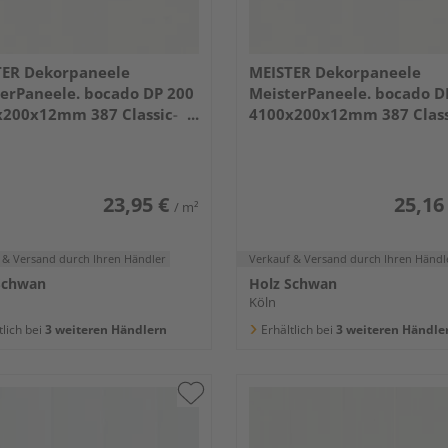
TER Dekorpaneele
MEISTER Dekorpaneele
erPaneele. bocado DP 200
MeisterPaneele. bocado D
x200x12mm 387 Classic-
4100x200x12mm 387 Class
Weiß
23,95 €
25,16
/ m²
 & Versand
durch Ihren Händler
Verkauf & Versand
durch Ihren Händl
Schwan
Holz Schwan
Köln
tlich bei
3 weiteren Händlern
Erhältlich bei
3 weiteren Händle