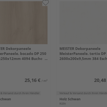
TER Dekorpaneele
MEISTER Dekorpaneele
erPaneele. bocado DP 250
MeisterPaneele. tertio DP
x250x12mm 4094 Buche
2600x200x9,5mm 384 Esc
alpinweiß
25,16 €
20,48
/ m²
 & Versand
durch Ihren Händler
Verkauf & Versand
durch Ihren Händl
Schwan
Holz Schwan
Köln