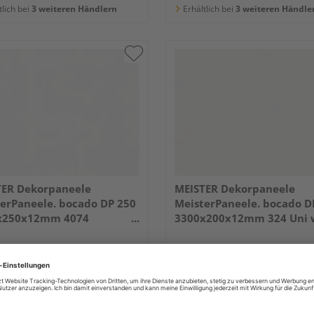
tlich bei
3 weiteren Händlern
Erhältlich bei
3 weiteren Händle
TER Dekorpaneele
MEISTER Dekorpaneele
erPaneele. bocado DP 250
MeisterPaneele. bocado D
x250x12mm 4074
3300x200x12mm 324 Uni 
line
glänzend DF
25,16 €
25,16
/ m²