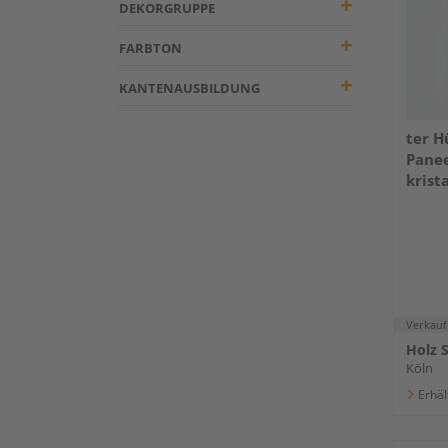
DEKORGRUPPE
FARBTON
KANTENAUSBILDUNG
ter H
Panee
kris
Verkauf
Holz 
Köln
Erhäl