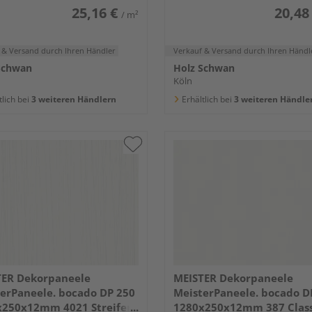
25,16 €
20,48
/ m²
 & Versand
durch Ihren Händler
Verkauf & Versand
durch Ihren Händl
Schwan
Holz Schwan
Köln
tlich bei
3 weiteren Händlern
Erhältlich bei
3 weiteren Händle
TER Dekorpaneele
MEISTER Dekorpaneele
erPaneele. bocado DP 250
MeisterPaneele. bocado D
x250x12mm 4021 Streifer
1280x250x12mm 387 Class