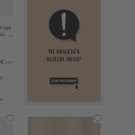
P 200
ic-
 €
/ m²
er
rn