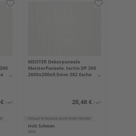
MEISTER Dekorpaneele
 200
MeisterPaneele. tertio DP 200
he
2600x200x9,5mm 382 Esche
perlweiß
 €
20,48 €
/ m²
/ m²
er
Verkauf & Versand
durch Ihren Händler
Holz Schwan
Köln