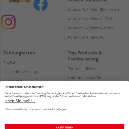
Kontakt & Anfahrt Simmerath
Kontakt & Anfahrt Gießen
Kontakt & Anfahrt Weroth
Kontakt & Anfahrt Köln
Zahlungsarten
Top-Produkte &
Fachberatung
PayPal
Terrassendielen
Onlineüberweisung
Holz und Baustoffe
Kreditkarte
Parkett
Rechnung*
*Bonität vorausgesetzt
Impressum
Datenschutz
AGB
Barrierefreiheitserklärung