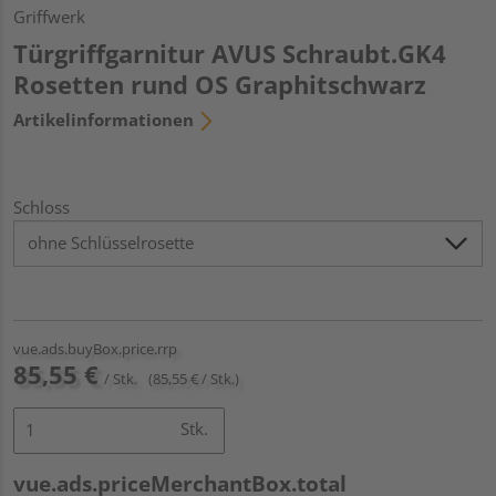
Griffwerk
Türgriffgarnitur AVUS Schraubt.GK4
Rosetten rund OS Graphitschwarz
Artikelinformationen
Schloss
vue.ads.buyBox.price.rrp
85,55 €
/ Stk.
(85,55 € / Stk.)
Stk.
vue.ads.priceMerchantBox.total