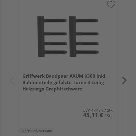
Gr
Rah
Ho
Verk
Hol
Griffwerk Bandpaar AXUM 9300 inkl.
Köl
Rahmenteile gefälzte Türen 3-teilig
Holzzarge Graphitschwarz
UVP
47,48 €
/ Stk.
45,11 €
/ Stk.
Verkauf & Versand