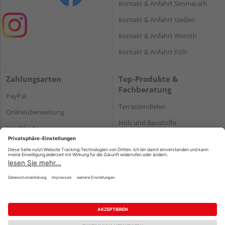
Kontakt & Anfahrt Simmerath
Kontakt & Anfahrt Gießen
Kontakt & Anfahrt Weroth
Kontakt & Anfahrt Köln
Zahlungsarten
Top-Produkte &
Fachberatung
PayPal
Terrassendielen
Onlineüberweisung
Holz und Baustoffe
Kreditkarte
Parkett
Rechnung*
*Bonität vorausgesetzt
Impressum
Datenschutz
AGB
Barrierefreiheitserklärung
Vertrag widerrufen