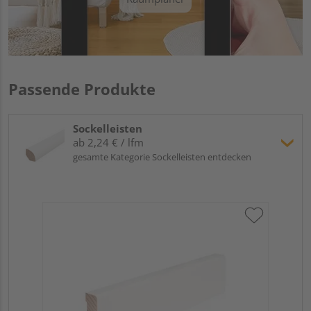
Passende Produkte
Sockelleisten
ab 2,24 € / lfm
gesamte Kategorie Sockelleisten entdecken
Hoc
Kie
24