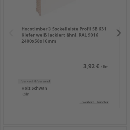
Verk
Hol
Hocotimber® Sockelleiste Profil SB 631
Köl
Kiefer weiß lackiert ähnl. RAL 9016
2400x58x16mm
3,92 €
/ lfm
Verkauf & Versand
Holz Schwan
Köln
3 weitere Händler