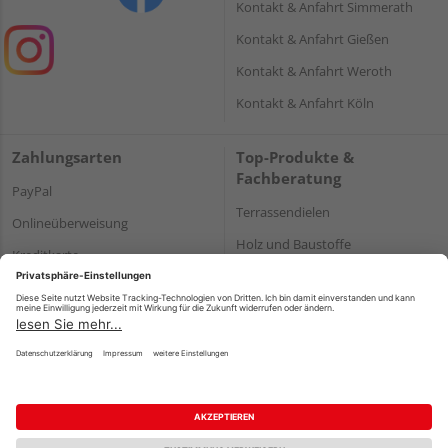
Kontakt & Anfahrt Simmerath
Kontakt & Anfahrt Gießen
Kontakt & Anfahrt Weroth
Kontakt & Anfahrt Köln
Zahlungsarten
Top-Produkte &
Fachberatung
PayPal
Terrassendielen
Onlineüberweisung
Holz und Baustoffe
Kreditkarte
Parkett
Rechnung*
*Bonität vorausgesetzt
Impressum
Datenschutz
AGB
Barrierefreiheitserklärung
Vertrag widerrufen