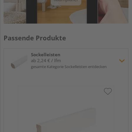
Passende Produkte
Sockelleisten
ab 2,24 € / lfm
gesamte Kategorie Sockelleisten entdecken
Hoc
Kie
24