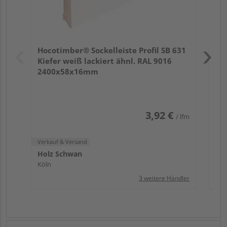
Verk
Hol
Hocotimber® Sockelleiste Profil SB 631
Köl
Kiefer weiß lackiert ähnl. RAL 9016
2400x58x16mm
3,92 €
/ lfm
Verkauf & Versand
Holz Schwan
Köln
3 weitere Händler