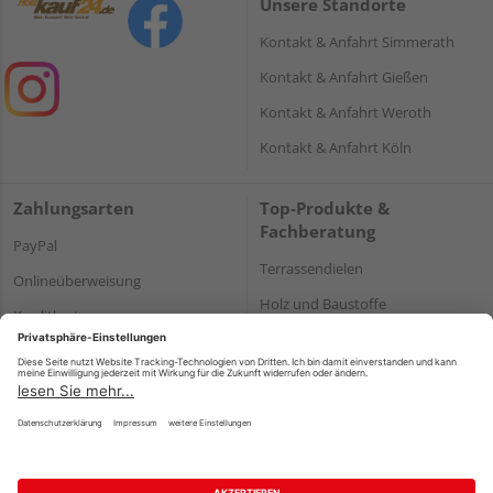
Unsere Standorte
Kontakt & Anfahrt Simmerath
Kontakt & Anfahrt Gießen
Kontakt & Anfahrt Weroth
Kontakt & Anfahrt Köln
Zahlungsarten
Top-Produkte &
Fachberatung
PayPal
Terrassendielen
Onlineüberweisung
Holz und Baustoffe
Kreditkarte
Parkett
Rechnung*
*Bonität vorausgesetzt
Impressum
Datenschutz
AGB
Barrierefreiheitserklärung