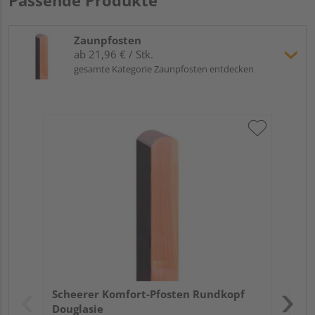
Zaunpfosten
ab 21,96 € / Stk.
gesamte Kategorie Zaunpfosten entdecken
Sch
Do
Meh
Verk
Hol
Scheerer Komfort-Pfosten Rundkopf
Köl
Douglasie