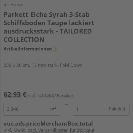
ter Hürne
Parkett Eiche Syrah 3-Stab
Schiffsboden Taupe lackiert
ausdrucksstark - TAILORED
COLLECTION
Artikelinformationen
239 x 20 cm, 13 mm stark, Fold-Down
62,93 €
/ m²
(210,56 € / Paket(e))
m²
Paket(e)
vue.ads.priceMerchantBox.total
inkl. MwSt.
zzgl. Versandkosten für Stückgut