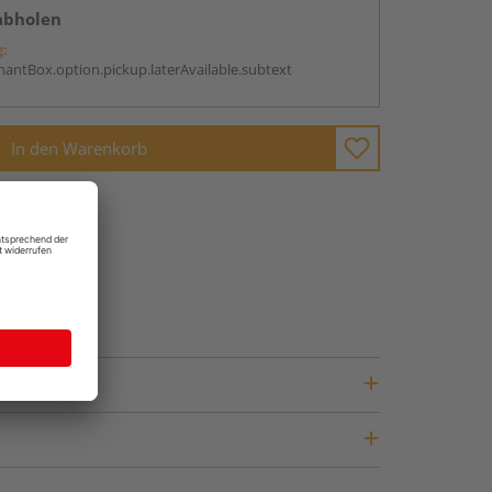
abholen
g:
antBox.option.pickup.laterAvailable.subtext
In den Warenkorb
fragen