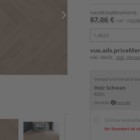
vue.ads.buyBox.price.rrp
87,06 €
/ m²
(122,08
vue.ads.priceMe
inkl. MwSt.
zzgl. Versa
Verkauf und Versand du
Holz Schwan
Köln
Services
Kontakt
Online bestell
Ihr Standort ist n