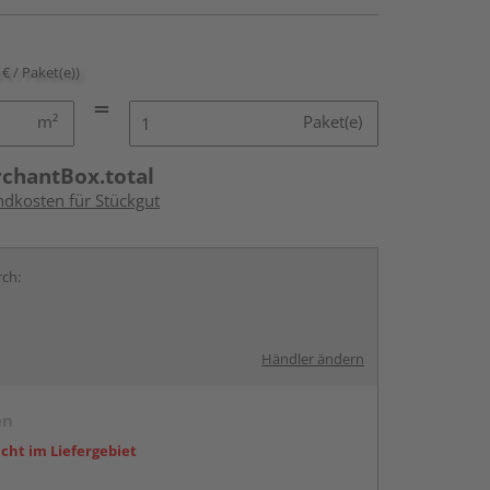
 € / Paket(e))
m²
Paket(e)
rchantBox.total
ndkosten für Stückgut
rch:
Händler ändern
en
icht im Liefergebiet