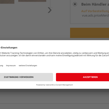
Beim Händler 
Auf Vorbestellun
vue.ads.priceMerch
Komplettangebot an