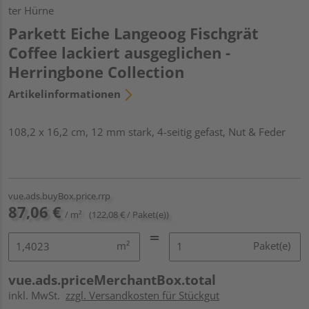
ter Hürne
Parkett Eiche Langeoog Fischgrät
Coffee lackiert ausgeglichen -
Herringbone Collection
Artikelinformationen
108,2 x 16,2 cm, 12 mm stark, 4-seitig gefast, Nut & Feder
vue.ads.buyBox.price.rrp
87,06 €
/ m²
(122,08 € / Paket(e))
m²
Paket(e)
vue.ads.priceMerchantBox.total
inkl. MwSt.
zzgl. Versandkosten für Stückgut