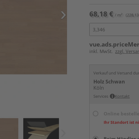
68,18 €
/ m²
(228,13
vue.ads.priceMe
inkl. MwSt.
zzgl. Versa
Verkauf und Versand du
Holz Schwan
Köln
Services
Kontakt
Online bestell
Ihr Standort ist n
Beim Händler 