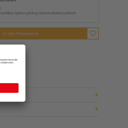
g:
antBox.option.pickup.laterAvailable.subtext
In den Warenkorb
fragen