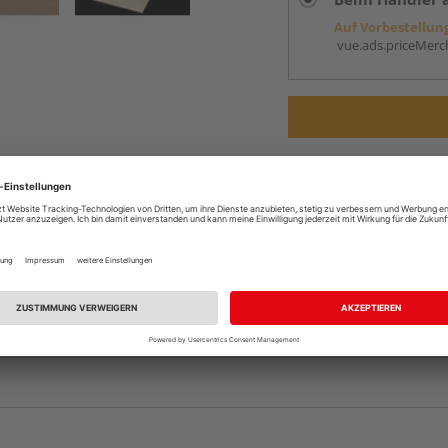
Auf Vorbestellun
vue.ads.priceMerch
Komplettangebot an