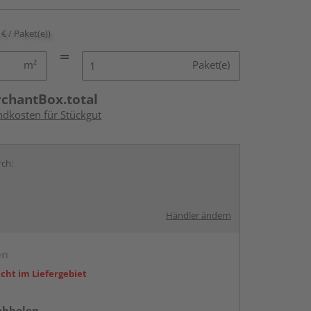
 € / Paket(e))
m²
Paket(e)
rchantBox.total
ndkosten für Stückgut
rch:
Händler ändern
en
icht im Liefergebiet
abholen