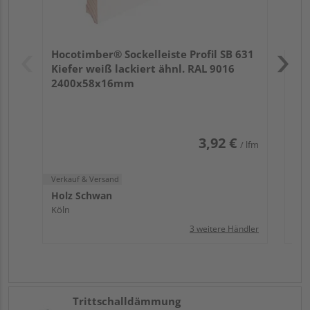
Verk
Hol
Hocotimber® Sockelleiste Profil SB 631
Köl
Kiefer weiß lackiert ähnl. RAL 9016
2400x58x16mm
3,92 €
/ lfm
Verkauf & Versand
Holz Schwan
Köln
3 weitere Händler
Trittschalldämmung