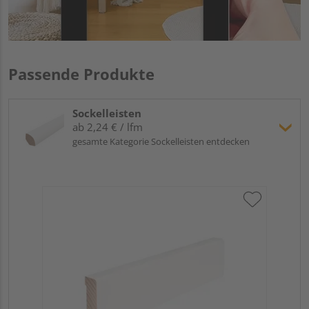
Passende Produkte
Sockelleisten
ab 2,24 € / lfm
gesamte Kategorie Sockelleisten entdecken
Hoc
Kie
24