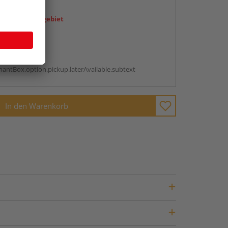
en
icht im Liefergebiet
abholen
g:
antBox.option.pickup.laterAvailable.subtext
In den Warenkorb