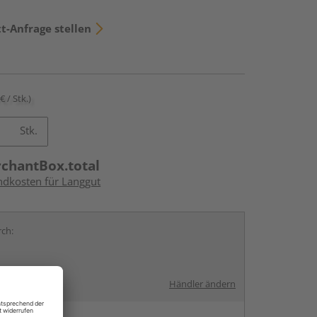
t-Anfrage stellen
€ / Stk.)
Stk.
rchantBox.total
andkosten für Langgut
rch:
Händler ändern