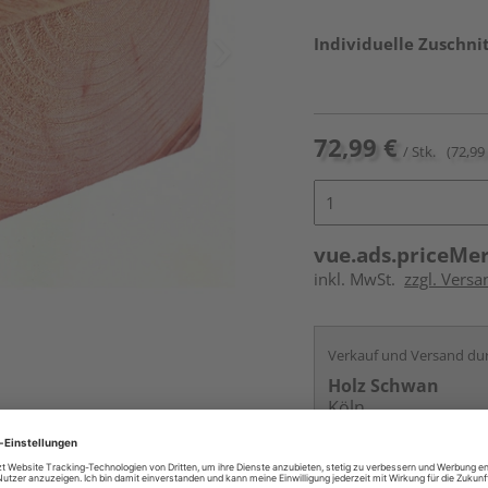
Individuelle Zuschnit
72,99 €
/ Stk.
(72,99 
vue.ads.priceMe
inkl. MwSt.
zzgl. Vers
Verkauf und Versand du
Holz Schwan
Köln
Services
Kontakt