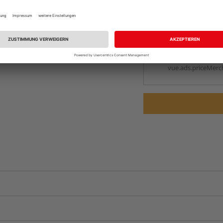
Online bestell
Ihr Standort ist n
Beim Händler 
Auf Vorbestellun
vue.ads.priceMerch