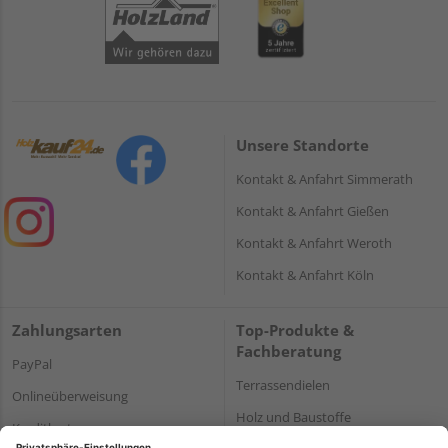
Unsere Standorte
Kontakt & Anfahrt Simmerath
Kontakt & Anfahrt Gießen
Kontakt & Anfahrt Weroth
Kontakt & Anfahrt Köln
Zahlungsarten
Top-Produkte &
Fachberatung
PayPal
Terrassendielen
Onlineüberweisung
Holz und Baustoffe
Kreditkarte