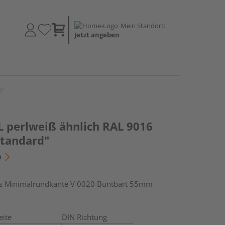
Mein Standort:
Jetzt angeben
d"
 perlweiß ähnlich RAL 9016
tandard"
n
s Minimalrundkante V 0020 Buntbart 55mm
eite
DIN Richtung