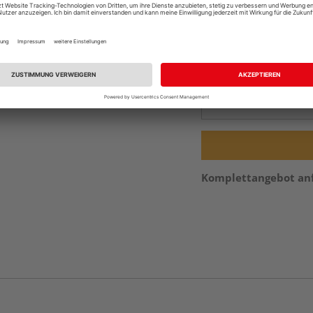
Online bestell
Ihr Standort ist n
Beim Händler 
Auf Vorbestellun
vue.ads.priceMerch
Komplettangebot an