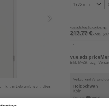
vue.ads.buyBox.price.rrp
217,77 €
/ Stk.
(217
vue.ads.priceMe
inkl. MwSt.
zzgl. Versa
Verkauf und Versand du
Holz Schwan
ur nicht im Lieferumfang enthalten,
Köln
Services
Kontakt