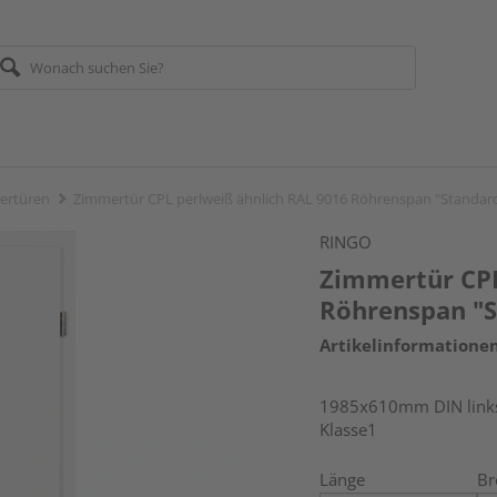
ertüren
Zimmertür CPL perlweiß ähnlich RAL 9016 Röhrenspan "Standar
RINGO
Zimmertür CPL
Röhrenspan "S
Artikelinformatione
1985x610mm DIN link
Klasse1
Länge
Br