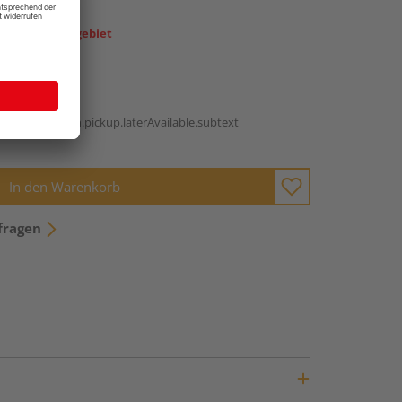
en
icht im Liefergebiet
abholen
g:
antBox.option.pickup.laterAvailable.subtext
In den Warenkorb
fragen