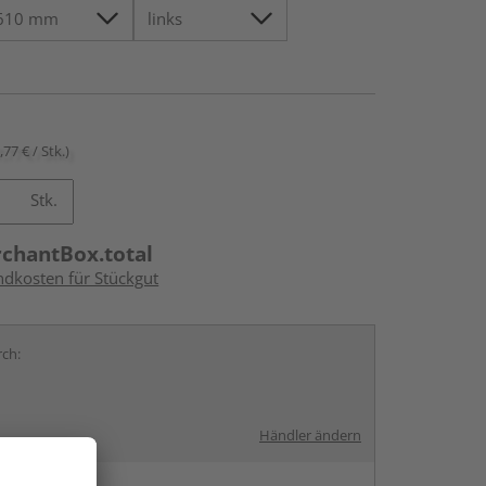
,77 € / Stk.)
Stk.
rchantBox.total
ndkosten für Stückgut
rch:
Händler ändern