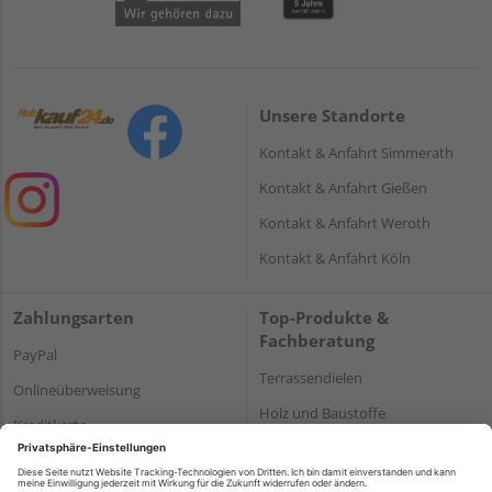
Unsere Standorte
Kontakt & Anfahrt Simmerath
Kontakt & Anfahrt Gießen
Kontakt & Anfahrt Weroth
Kontakt & Anfahrt Köln
Zahlungsarten
Top-Produkte &
Fachberatung
PayPal
Terrassendielen
Onlineüberweisung
Holz und Baustoffe
Kreditkarte
Parkett
Rechnung*