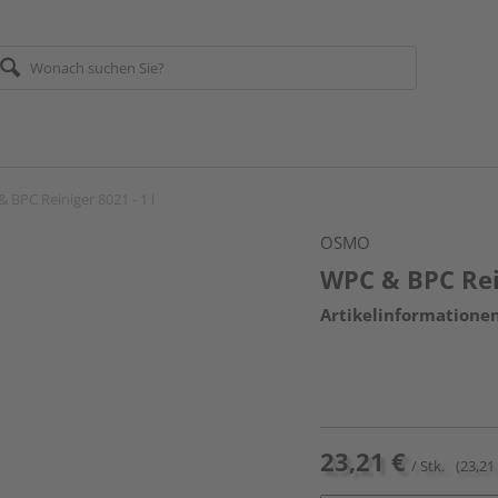
 BPC Reiniger 8021 - 1 l
OSMO
WPC & BPC Rein
Artikelinformatione
23,21 €
/ Stk.
(23,21 