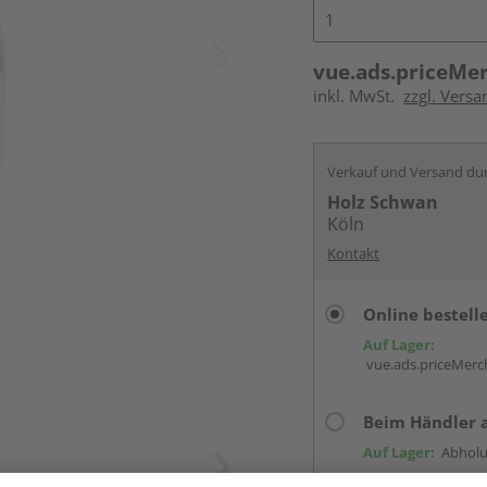
vue.ads.priceMe
inkl. MwSt.
zzgl. Versa
Verkauf und Versand du
Holz Schwan
Köln
Kontakt
Online bestell
Auf Lager:
vue.ads.priceMerch
Beim Händler 
Auf Lager:
Abholu