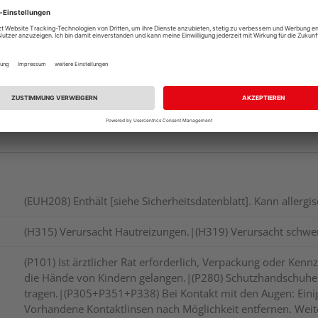
Verfügbar in der Au
(EUH208) Enthält [siehe Sicherheitsdatenblatt]. Kann allerg
(H315) Verursacht Hautreizungen.|(H319) Verursacht schwe
(P101) Ist ärztlicher Rat erforderlich, Verpackung oder Kennz
die Hände von Kindern gelangen.|(P280) Schutzhandschuhe /
tragen.|(P305+P351+P338) Bei Kontakt mit den Augen: Eini
Vorhandene Kontaktlinsen nach Möglichkeit entfernen. Weit