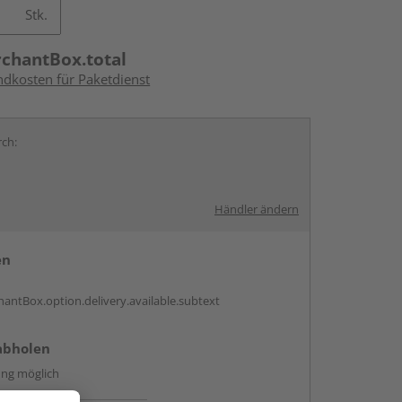
Stk.
rchantBox.total
ndkosten für Paketdienst
rch:
Händler ändern
en
antBox.option.delivery.available.subtext
abholen
ng möglich