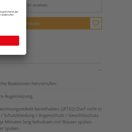
sstellung - vor Ort ansehen.
In den Warenkorb
ische Reaktionen hervorrufen.
re Augenreizung.
eichnungsetikett bereithalten.|(P102) Darf nicht in
 Schutzkleidung / Augenschutz / Gesichtsschutz
ge Minuten lang behutsam mit Wasser spülen.
er spülen.