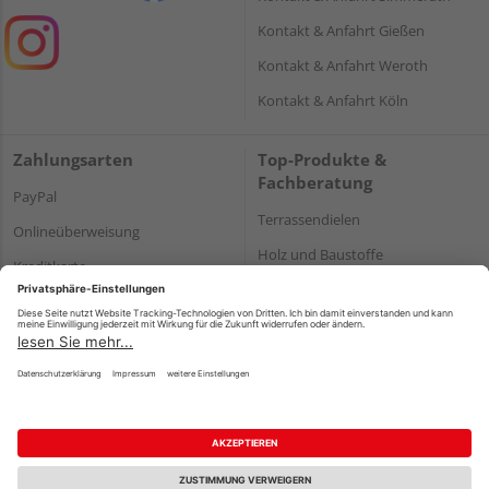
Kontakt & Anfahrt Gießen
Kontakt & Anfahrt Weroth
Kontakt & Anfahrt Köln
Zahlungsarten
Top-Produkte &
Fachberatung
PayPal
Terrassendielen
Onlineüberweisung
Holz und Baustoffe
Kreditkarte
Parkett
Rechnung*
*Bonität vorausgesetzt
Impressum
Datenschutz
AGB
Barrierefreiheitserklärung
Vertrag widerrufen