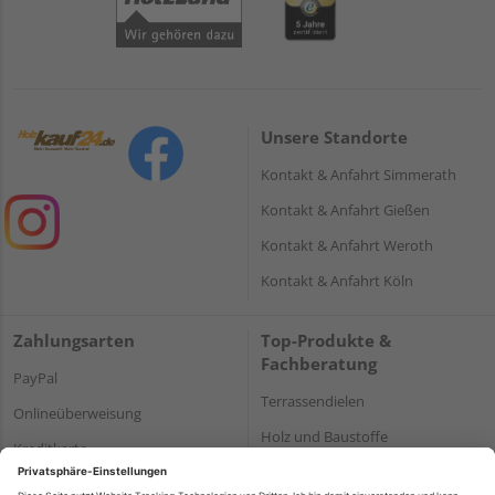
Unsere Standorte
Kontakt & Anfahrt Simmerath
Kontakt & Anfahrt Gießen
Kontakt & Anfahrt Weroth
Kontakt & Anfahrt Köln
Zahlungsarten
Top-Produkte &
Fachberatung
PayPal
Terrassendielen
Onlineüberweisung
Holz und Baustoffe
Kreditkarte
Parkett
Rechnung*