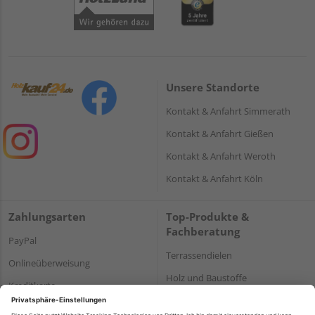
Unsere Standorte
Kontakt & Anfahrt Simmerath
Kontakt & Anfahrt Gießen
Kontakt & Anfahrt Weroth
Kontakt & Anfahrt Köln
Zahlungsarten
Top-Produkte &
Fachberatung
PayPal
Terrassendielen
Onlineüberweisung
Holz und Baustoffe
Kreditkarte
Parkett
Rechnung*