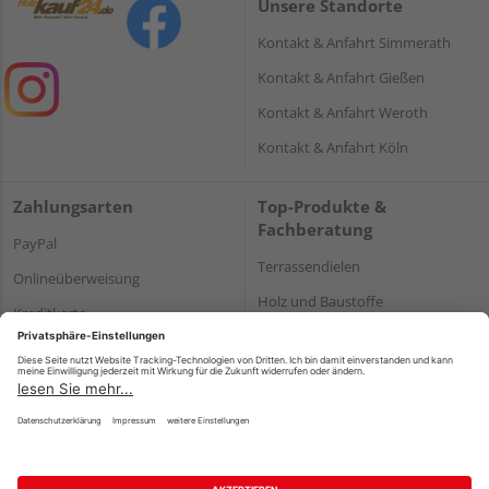
Unsere Standorte
Kontakt & Anfahrt Simmerath
Kontakt & Anfahrt Gießen
Kontakt & Anfahrt Weroth
Kontakt & Anfahrt Köln
Zahlungsarten
Top-Produkte &
Fachberatung
PayPal
Terrassendielen
Onlineüberweisung
Holz und Baustoffe
Kreditkarte
Parkett
Rechnung*
*Bonität vorausgesetzt
Impressum
Datenschutz
AGB
Barrierefreiheitserklärung